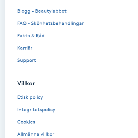
Blogg - Beautylabbet
Brynformning
FAQ - Skönhetsbehandlingar
Brynfärgning
Fakta & Råd
Brynplockning
Karriär
Support
Bröllopsuppsättning
C
Villkor
Celluliter
Etisk policy
Coachning
Integritetspolicy
Cookies
Color correction
Allmänna villkor