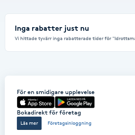
Alternativmedicin
Andningsmassage
Inga rabatter just nu
Vi hittade tyvärr inga rabatterade tider för "Idrottsmas
Ansiktslyft utan kirurgi
Aromamassage
Ashtanga Yoga
Ayurveda
För en smidigare upplevelse
Ayurvedisk Massage
Bokadirekt för företag
Läs mer
Företagsinloggning
Ansiktsbehandling djuprengörande
B