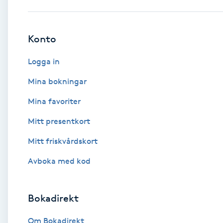
Babylights
Konto
Balayage
Logga in
Bambumassage
Mina bokningar
Mina favoriter
Barber
Mitt presentkort
Barnklippning
Mitt friskvårdskort
BIAB
Avboka med kod
Blowout
Bokadirekt
Bottenfärg
Om Bokadirekt