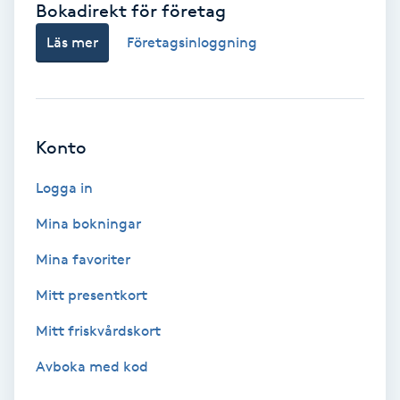
Bokadirekt för företag
Babylights
Läs mer
Företagsinloggning
Balayage
Bambumassage
Konto
Barber
Logga in
Mina bokningar
Barnklippning
Mina favoriter
BIAB
Mitt presentkort
Mitt friskvårdskort
Blowout
Avboka med kod
Bottenfärg