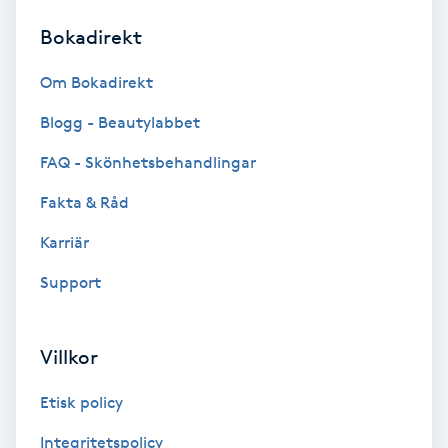
Bokadirekt
Brynformning
Om Bokadirekt
Brynfärgning
Blogg - Beautylabbet
Brynplockning
FAQ - Skönhetsbehandlingar
Fakta & Råd
Bröllopsuppsättning
C
Karriär
Support
Celluliter
Coachning
Villkor
Color correction
Etisk policy
Integritetspolicy