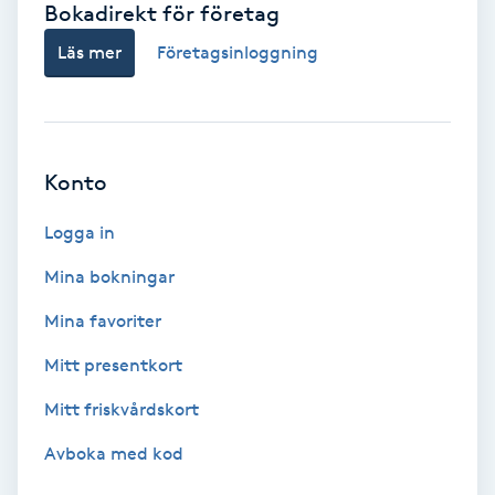
Bokadirekt för företag
Babylights
Läs mer
Företagsinloggning
Balayage
Bambumassage
Konto
Barber
Logga in
Mina bokningar
Barnklippning
Mina favoriter
BIAB
Mitt presentkort
Mitt friskvårdskort
Blowout
Avboka med kod
Bottenfärg