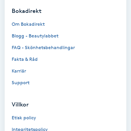
Bokadirekt
Brynformning
Om Bokadirekt
Brynfärgning
Blogg - Beautylabbet
Brynplockning
FAQ - Skönhetsbehandlingar
Fakta & Råd
Bröllopsuppsättning
C
Karriär
Support
Celluliter
Coachning
Villkor
Color correction
Etisk policy
Integritetspolicy