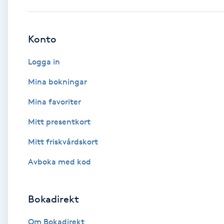
Babylights
Konto
Balayage
Logga in
Bambumassage
Mina bokningar
Mina favoriter
Barber
Mitt presentkort
Barnklippning
Mitt friskvårdskort
BIAB
Avboka med kod
Blowout
Bokadirekt
Bottenfärg
Om Bokadirekt