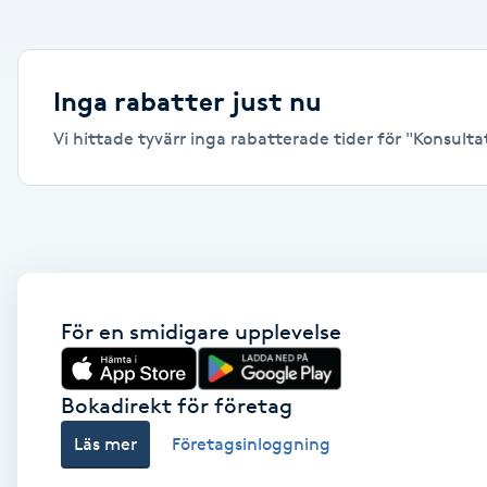
Alternativmedicin
Andningsmassage
Inga rabatter just nu
Vi hittade tyvärr inga rabatterade tider för "Konsultati
Ansiktslyft utan kirurgi
Aromamassage
Ashtanga Yoga
Ayurveda
För en smidigare upplevelse
Ayurvedisk Massage
Bokadirekt för företag
Läs mer
Företagsinloggning
Ansiktsbehandling djuprengörande
B