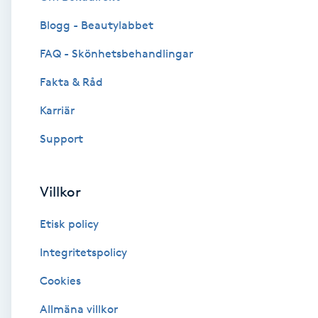
Blogg - Beautylabbet
Brynformning
FAQ - Skönhetsbehandlingar
Brynfärgning
Fakta & Råd
Brynplockning
Karriär
Support
Bröllopsuppsättning
C
Villkor
Celluliter
Etisk policy
Coachning
Integritetspolicy
Cookies
Color correction
Allmäna villkor