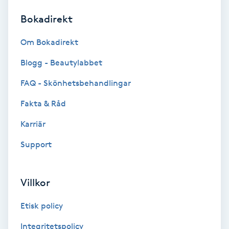
Bokadirekt
Brynformning
Om Bokadirekt
Brynfärgning
Blogg - Beautylabbet
Brynplockning
FAQ - Skönhetsbehandlingar
Fakta & Råd
Bröllopsuppsättning
C
Karriär
Support
Celluliter
Coachning
Villkor
Color correction
Etisk policy
Integritetspolicy