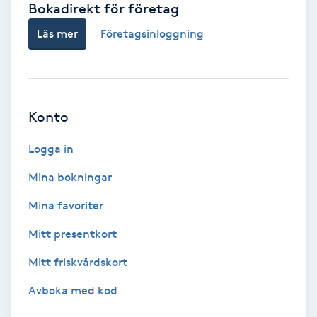
Bokadirekt för företag
Babylights
Läs mer
Företagsinloggning
Balayage
Bambumassage
Konto
Barber
Logga in
Mina bokningar
Barnklippning
Mina favoriter
BIAB
Mitt presentkort
Mitt friskvårdskort
Blowout
Avboka med kod
Bottenfärg