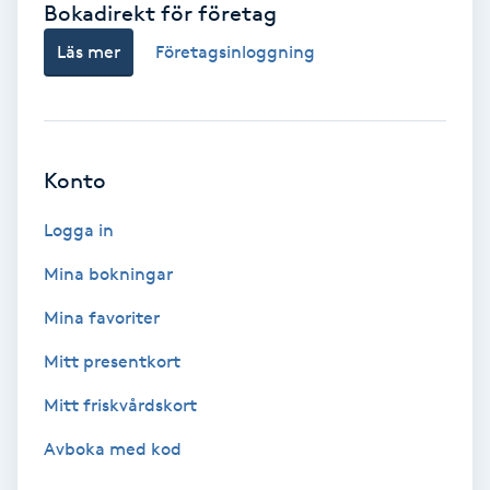
Bokadirekt för företag
Babylights
Läs mer
Företagsinloggning
Balayage
Bambumassage
Konto
Barber
Logga in
Mina bokningar
Barnklippning
Mina favoriter
BIAB
Mitt presentkort
Mitt friskvårdskort
Blowout
Avboka med kod
Bottenfärg