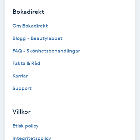
Bokadirekt
Brynformning
Om Bokadirekt
Brynfärgning
Blogg - Beautylabbet
Brynplockning
FAQ - Skönhetsbehandlingar
Fakta & Råd
Bröllopsuppsättning
C
Karriär
Support
Celluliter
Coachning
Villkor
Color correction
Etisk policy
Integritetspolicy