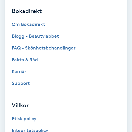
Bokadirekt
Brynformning
Om Bokadirekt
Brynfärgning
Blogg - Beautylabbet
Brynplockning
FAQ - Skönhetsbehandlingar
Fakta & Råd
Bröllopsuppsättning
C
Karriär
Support
Celluliter
Coachning
Villkor
Color correction
Etisk policy
Integritetspolicy