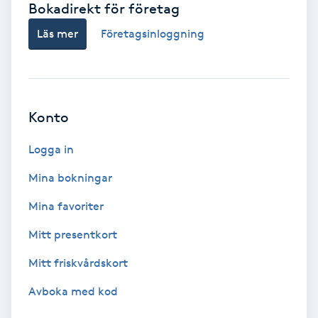
Bokadirekt för företag
Babylights
Läs mer
Företagsinloggning
Balayage
Bambumassage
Konto
Barber
Logga in
Mina bokningar
Barnklippning
Mina favoriter
BIAB
Mitt presentkort
Mitt friskvårdskort
Blowout
Avboka med kod
Bottenfärg