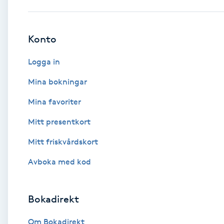
Babylights
Konto
Balayage
Logga in
Bambumassage
Mina bokningar
Mina favoriter
Barber
Mitt presentkort
Barnklippning
Mitt friskvårdskort
BIAB
Avboka med kod
Blowout
Bokadirekt
Bottenfärg
Om Bokadirekt