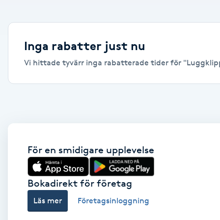
Alternativmedicin
Andningsmassage
Inga rabatter just nu
Vi hittade tyvärr inga rabatterade tider för "Luggklipp
Ansiktslyft utan kirurgi
Aromamassage
Ashtanga Yoga
Ayurveda
För en smidigare upplevelse
Ayurvedisk Massage
Bokadirekt för företag
Läs mer
Företagsinloggning
Ansiktsbehandling djuprengörande
B