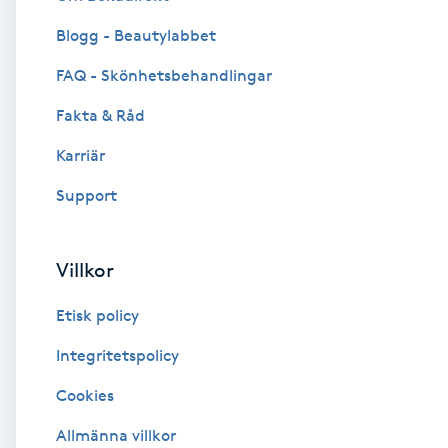
Blogg - Beautylabbet
Brynformning
FAQ - Skönhetsbehandlingar
Brynfärgning
Fakta & Råd
Brynplockning
Karriär
Support
Bröllopsuppsättning
C
Villkor
Celluliter
Etisk policy
Coachning
Integritetspolicy
Cookies
Color correction
Allmänna villkor