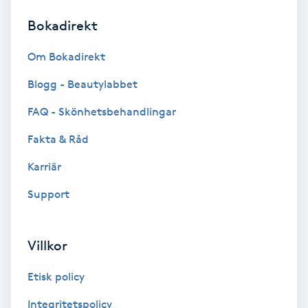
Bokadirekt
Brynformning
Om Bokadirekt
Brynfärgning
Blogg - Beautylabbet
Brynplockning
FAQ - Skönhetsbehandlingar
Fakta & Råd
Bröllopsuppsättning
C
Karriär
Support
Celluliter
Coachning
Villkor
Color correction
Etisk policy
Integritetspolicy