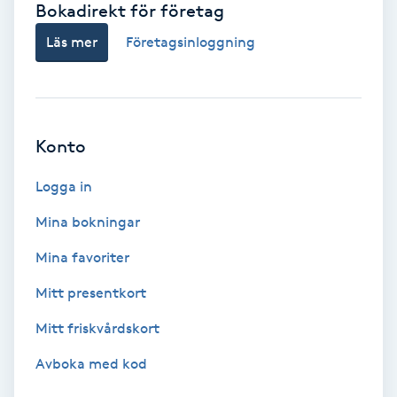
Bokadirekt för företag
Babylights
Läs mer
Företagsinloggning
Balayage
Bambumassage
Konto
Barber
Logga in
Mina bokningar
Barnklippning
Mina favoriter
BIAB
Mitt presentkort
Mitt friskvårdskort
Blowout
Avboka med kod
Bottenfärg