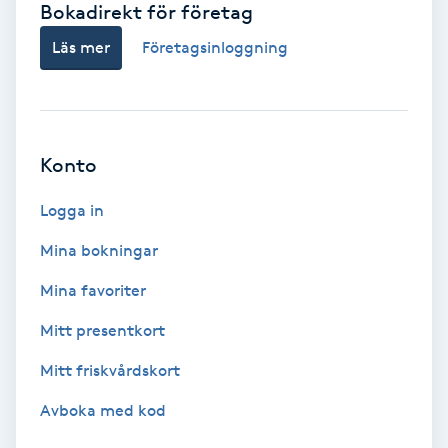
Bokadirekt för företag
Babylights
Läs mer
Företagsinloggning
Balayage
Bambumassage
Konto
Barber
Logga in
Mina bokningar
Barnklippning
Mina favoriter
BIAB
Mitt presentkort
Mitt friskvårdskort
Blowout
Avboka med kod
Bottenfärg