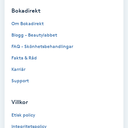
Bokadirekt
Brynformning
Om Bokadirekt
Brynfärgning
Blogg - Beautylabbet
Brynplockning
FAQ - Skönhetsbehandlingar
Fakta & Råd
Bröllopsuppsättning
C
Karriär
Support
Celluliter
Coachning
Villkor
Color correction
Etisk policy
Integritetspolicy