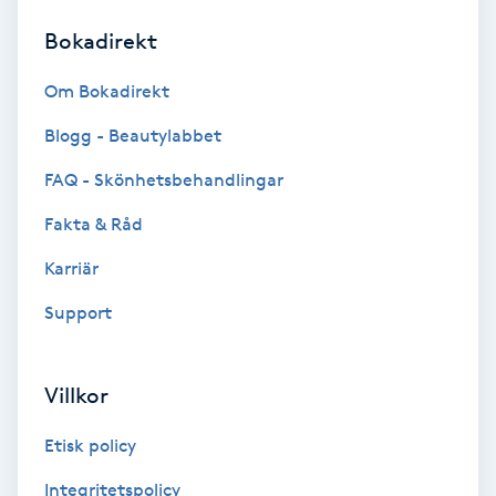
Bokadirekt
Brynformning
Om Bokadirekt
Brynfärgning
Blogg - Beautylabbet
Brynplockning
FAQ - Skönhetsbehandlingar
Fakta & Råd
Bröllopsuppsättning
C
Karriär
Support
Celluliter
Coachning
Villkor
Color correction
Etisk policy
Integritetspolicy