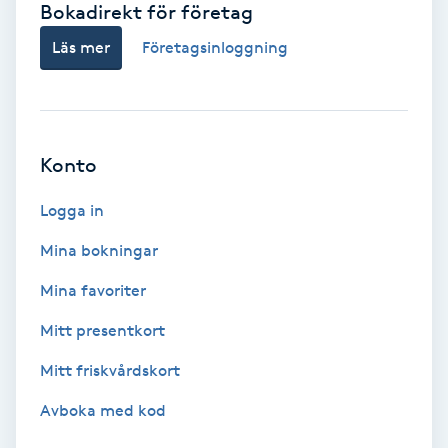
Bokadirekt för företag
Babylights
Läs mer
Företagsinloggning
Balayage
Bambumassage
Konto
Barber
Logga in
Mina bokningar
Barnklippning
Mina favoriter
BIAB
Mitt presentkort
Mitt friskvårdskort
Blowout
Avboka med kod
Bottenfärg