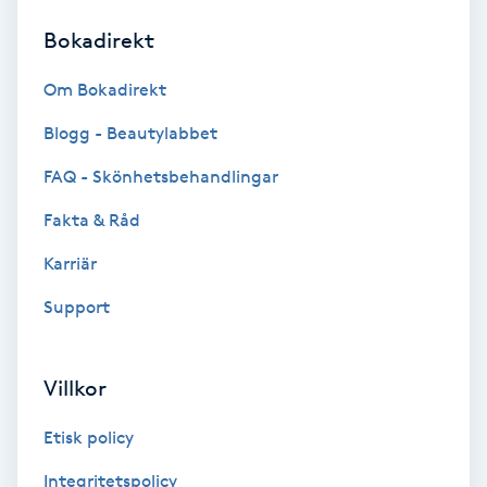
Bokadirekt
Brynformning
Om Bokadirekt
Brynfärgning
Blogg - Beautylabbet
Brynplockning
FAQ - Skönhetsbehandlingar
Fakta & Råd
Bröllopsuppsättning
C
Karriär
Support
Celluliter
Coachning
Villkor
Color correction
Etisk policy
Integritetspolicy