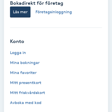
Bokadirekt för företag
Babylights
Läs mer
Företagsinloggning
Balayage
Bambumassage
Konto
Barber
Logga in
Mina bokningar
Barnklippning
Mina favoriter
BIAB
Mitt presentkort
Mitt friskvårdskort
Blowout
Avboka med kod
Bottenfärg