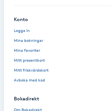
Babylights
Konto
Balayage
Logga in
Bambumassage
Mina bokningar
Mina favoriter
Barber
Mitt presentkort
Barnklippning
Mitt friskvårdskort
BIAB
Avboka med kod
Blowout
Bokadirekt
Bottenfärg
Om Bokadirekt