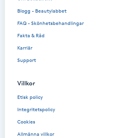
Blogg - Beautylabbet
Brynformning
FAQ - Skönhetsbehandlingar
Brynfärgning
Fakta & Råd
Brynplockning
Karriär
Support
Bröllopsuppsättning
C
Villkor
Celluliter
Etisk policy
Coachning
Integritetspolicy
Cookies
Color correction
Allmänna villkor