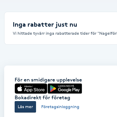
Alternativmedicin
Andningsmassage
Inga rabatter just nu
Vi hittade tyvärr inga rabatterade tider för "Nagelförlä
Ansiktslyft utan kirurgi
Aromamassage
Ashtanga Yoga
Ayurveda
För en smidigare upplevelse
Ayurvedisk Massage
Bokadirekt för företag
Läs mer
Företagsinloggning
Ansiktsbehandling djuprengörande
B