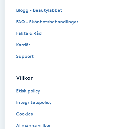
Blogg - Beautylabbet
Brynformning
FAQ - Skönhetsbehandlingar
Brynfärgning
Fakta & Råd
Brynplockning
Karriär
Support
Bröllopsuppsättning
C
Villkor
Celluliter
Etisk policy
Coachning
Integritetspolicy
Cookies
Color correction
Allmänna villkor