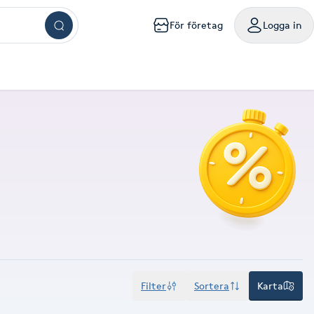
För företag
Logga in
ar
ngar
ingar
ingar
ingar
kningar
sökningar
g
mig
a mig
handling nära mig
sör Västerås
Browlift Stockholm
Naglar Västerås
Yoga Göteborg
Tatuering Göteborg
Massage Västerås
Microneedling Göteborg
mpanjer samlade på ett ställe
oka friskvårdstjänster på Bokadirekt
Använd hos över 10 000 specialister i hela landet
m
lm
olm
holm
ockholm
handling Stockholm
isör Örebro
Browlift Göteborg
Naglar Örebro
Hot yoga Stockholm
Tatuering Malmö
Massage Örebro
Microneedling Malmö
ka sista minuten-tider med rabatt
nvänd hos över 4 500 utövare
Levereras digitalt eller hem i brevlådan
sta något nytt till bättre pris
iltigt till 30:e juni 2027
Gäller i 1 år från inköpsdatum
g
rg
org
teborg
handling Göteborg
isör Linköping
Browlift Malmö
Naglar Helsingborg
Hot yoga Malmö
Tandblekning Stockholm
Massage Linköping
LPG Stockholm
ö
lmö
handling Malmö
isör Jönköping
Microblading Stockholm
Spa Stockholm
Spraytan Stockholm
Massage Helsingborg
LPG Göteborg
tta en deal
öp
Köp
Mitt friskvårdskort
Mitt presentkort
ckholm
sala
ling Stockholm
Microblading Göteborg
Spa Göteborg
Spraytan Örebro
LPG Malmö
Filter
Sortera
Karta