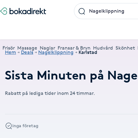
Frisör
Massage
Naglar
Fransar & Bryn
Hudvård
Skönhet
Hälsa
A
Populära friskvårdstjänster
Populärt att boka
Populära Dealskategorier
Frisör
Massage
Naglar
Fransar & Bryn
Hudvård
Skönhet
Hem
Deals
Nagelklippning
Karlstad
Massage
Frisör
Frisör
Koppningsmassage
Manikyr
Lashlift
Microblading
Yoga
Akne
Boka klippning, färg, balayage eller barberare - allt
Thaimassage, gravidmassage, koppning eller klassisk
Manikyr, nagelförlängning, akryl eller gellack - boka
Lashlift, browlift, fransförlängning och trådning - få
Ansiktsbehandling, microneedling, Dermapen eller
Spraytan, fillers, tandblekning eller makeup -
Akupunktur, kiropraktik, yoga eller samtalsterapi -
Thaimassage
Massage
Barberare
Taktil massage
Hudvård
Browlift
Spa
Hot yoga
Sista Minuten på Nage
för ditt hår på ett ställe.
- hitta rätt behandling här.
dina naglar hos proffs.
form och färg med stil.
LPG - boka din hudvård nu.
upptäck skönhetsbehandlingar här.
boka din väg till välmående.
Aknebehandling
Ansiktsmassage
Thaimassage
Massage
Naprapati
Ansiktsbehandling
Naglar
Piercing
Akupunktur
Frisör nära mig
Massage nära mig
Naglar nära mig
Fransar & Bryn nära mig
Hudvård nära mig
Skönhet nära mig
Hälsa nära mig
Fotmassage
Ansiktsmassage
Hudvård
Kiropraktik
Microneedling
Manikyr
Spraytan
Samtalsterapi
Akrylnaglar
Rabatt på lediga tider inom 24 timmar.
Lymfmassage
Naglar
Ansiktsbehandling
Träning
Lashlift
Pedikyr
Akupressur
Gravidmassage
Pedikyr
Personlig träning (PT)
Browlift
inga företag
Akupunktur