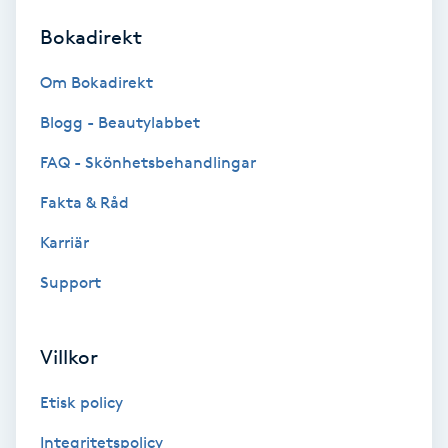
Bokadirekt
Brynformning
Om Bokadirekt
Brynfärgning
Blogg - Beautylabbet
Brynplockning
FAQ - Skönhetsbehandlingar
Fakta & Råd
Bröllopsuppsättning
C
Karriär
Support
Celluliter
Coachning
Villkor
Color correction
Etisk policy
Integritetspolicy