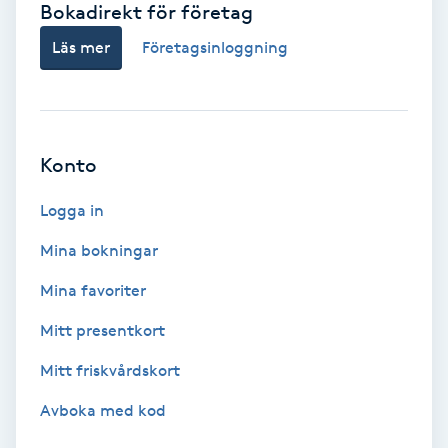
Bokadirekt för företag
Babylights
Läs mer
Företagsinloggning
Balayage
Bambumassage
Konto
Barber
Logga in
Mina bokningar
Barnklippning
Mina favoriter
BIAB
Mitt presentkort
Mitt friskvårdskort
Blowout
Avboka med kod
Bottenfärg