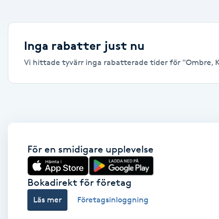
Alternativmedicin
Andningsmassage
Inga rabatter just nu
Vi hittade tyvärr inga rabatterade tider för "Ombre, Kar
Ansiktslyft utan kirurgi
Aromamassage
Ashtanga Yoga
Ayurveda
För en smidigare upplevelse
Ayurvedisk Massage
Bokadirekt för företag
Läs mer
Företagsinloggning
Ansiktsbehandling djuprengörande
B