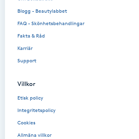
Blogg - Beautylabbet
Brynformning
FAQ - Skönhetsbehandlingar
Brynfärgning
Fakta & Råd
Brynplockning
Karriär
Support
Bröllopsuppsättning
C
Villkor
Celluliter
Etisk policy
Coachning
Integritetspolicy
Cookies
Color correction
Allmäna villkor