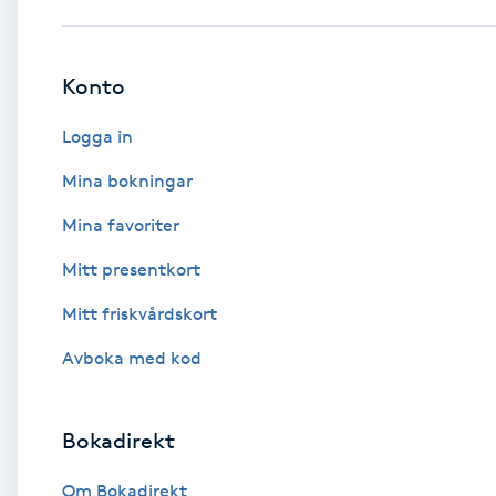
Babylights
Konto
Balayage
Logga in
Bambumassage
Mina bokningar
Mina favoriter
Barber
Mitt presentkort
Barnklippning
Mitt friskvårdskort
BIAB
Avboka med kod
Blowout
Bokadirekt
Bottenfärg
Om Bokadirekt