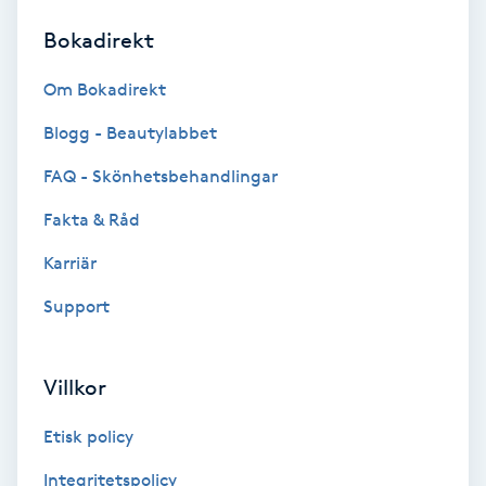
Bokadirekt
Brynformning
Om Bokadirekt
Brynfärgning
Blogg - Beautylabbet
Brynplockning
FAQ - Skönhetsbehandlingar
Fakta & Råd
Bröllopsuppsättning
C
Karriär
Support
Celluliter
Coachning
Villkor
Color correction
Etisk policy
Integritetspolicy