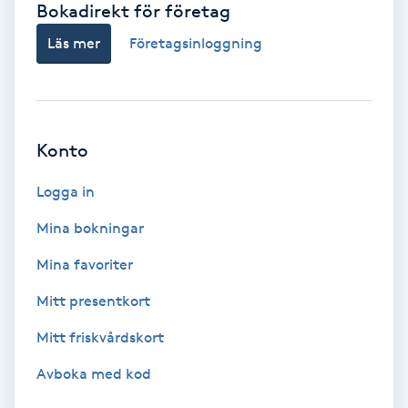
Bokadirekt för företag
Babylights
Läs mer
Företagsinloggning
Balayage
Bambumassage
Konto
Barber
Logga in
Mina bokningar
Barnklippning
Mina favoriter
BIAB
Mitt presentkort
Mitt friskvårdskort
Blowout
Avboka med kod
Bottenfärg