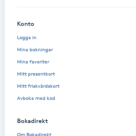
Babylights
Konto
Balayage
Logga in
Bambumassage
Mina bokningar
Mina favoriter
Barber
Mitt presentkort
Barnklippning
Mitt friskvårdskort
BIAB
Avboka med kod
Blowout
Bokadirekt
Bottenfärg
Om Bokadirekt