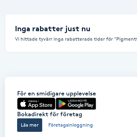
Alternativmedicin
Andningsmassage
Inga rabatter just nu
Vi hittade tyvärr inga rabatterade tider för "Pigmentflä
Ansiktslyft utan kirurgi
Aromamassage
Ashtanga Yoga
Ayurveda
För en smidigare upplevelse
Ayurvedisk Massage
Bokadirekt för företag
Läs mer
Företagsinloggning
Ansiktsbehandling djuprengörande
B