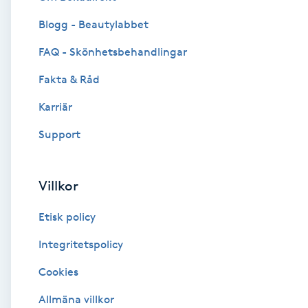
Blogg - Beautylabbet
Brynformning
FAQ - Skönhetsbehandlingar
Brynfärgning
Fakta & Råd
Brynplockning
Karriär
Support
Bröllopsuppsättning
C
Villkor
Celluliter
Etisk policy
Coachning
Integritetspolicy
Cookies
Color correction
Allmäna villkor