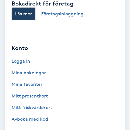
Bokadirekt för företag
Babylights
Läs mer
Företagsinloggning
Balayage
Bambumassage
Konto
Barber
Logga in
Mina bokningar
Barnklippning
Mina favoriter
BIAB
Mitt presentkort
Mitt friskvårdskort
Blowout
Avboka med kod
Bottenfärg