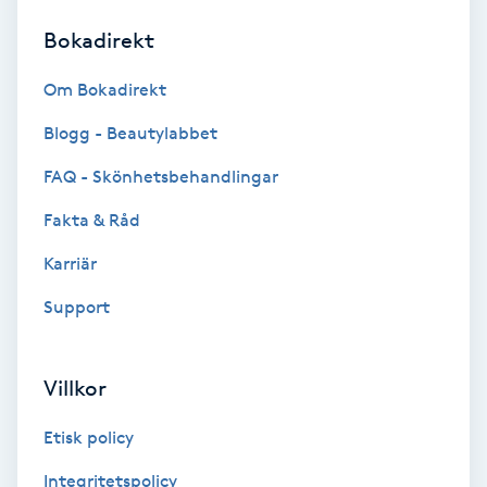
Bokadirekt
Brynformning
Om Bokadirekt
Brynfärgning
Blogg - Beautylabbet
Brynplockning
FAQ - Skönhetsbehandlingar
Fakta & Råd
Bröllopsuppsättning
C
Karriär
Support
Celluliter
Coachning
Villkor
Color correction
Etisk policy
Integritetspolicy