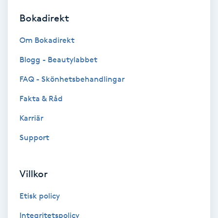
Bokadirekt
Brynformning
Om Bokadirekt
Brynfärgning
Blogg - Beautylabbet
Brynplockning
FAQ - Skönhetsbehandlingar
Fakta & Råd
Bröllopsuppsättning
C
Karriär
Support
Celluliter
Coachning
Villkor
Color correction
Etisk policy
Integritetspolicy