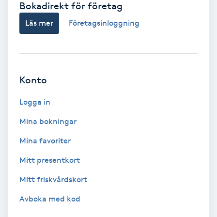
Bokadirekt för företag
Babylights
Läs mer
Företagsinloggning
Balayage
Bambumassage
Konto
Barber
Logga in
Mina bokningar
Barnklippning
Mina favoriter
BIAB
Mitt presentkort
Mitt friskvårdskort
Blowout
Avboka med kod
Bottenfärg