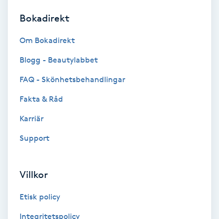
Bokadirekt
Brynformning
Om Bokadirekt
Brynfärgning
Blogg - Beautylabbet
Brynplockning
FAQ - Skönhetsbehandlingar
Fakta & Råd
Bröllopsuppsättning
C
Karriär
Support
Celluliter
Coachning
Villkor
Color correction
Etisk policy
Integritetspolicy