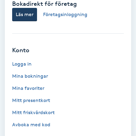
Bokadirekt för företag
Babylights
Läs mer
Företagsinloggning
Balayage
Bambumassage
Konto
Barber
Logga in
Mina bokningar
Barnklippning
Mina favoriter
BIAB
Mitt presentkort
Mitt friskvårdskort
Blowout
Avboka med kod
Bottenfärg