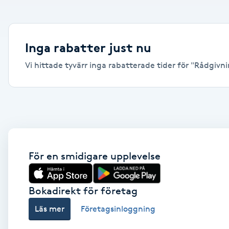
Alternativmedicin
Andningsmassage
Inga rabatter just nu
Vi hittade tyvärr inga rabatterade tider för "Rådgivning
Ansiktslyft utan kirurgi
Aromamassage
Ashtanga Yoga
Ayurveda
För en smidigare upplevelse
Ayurvedisk Massage
Bokadirekt för företag
Läs mer
Företagsinloggning
Ansiktsbehandling djuprengörande
B