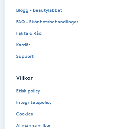
Blogg - Beautylabbet
Brynformning
FAQ - Skönhetsbehandlingar
Brynfärgning
Fakta & Råd
Brynplockning
Karriär
Support
Bröllopsuppsättning
C
Villkor
Celluliter
Etisk policy
Coachning
Integritetspolicy
Cookies
Color correction
Allmänna villkor