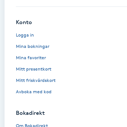
Babylights
Konto
Balayage
Logga in
Bambumassage
Mina bokningar
Mina favoriter
Barber
Mitt presentkort
Barnklippning
Mitt friskvårdskort
BIAB
Avboka med kod
Blowout
Bokadirekt
Bottenfärg
Om Bokadirekt