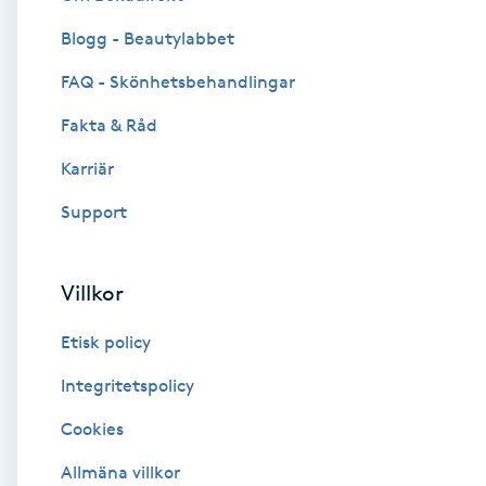
Blogg - Beautylabbet
Brynformning
FAQ - Skönhetsbehandlingar
Brynfärgning
Fakta & Råd
Brynplockning
Karriär
Support
Bröllopsuppsättning
C
Villkor
Celluliter
Etisk policy
Coachning
Integritetspolicy
Cookies
Color correction
Allmäna villkor