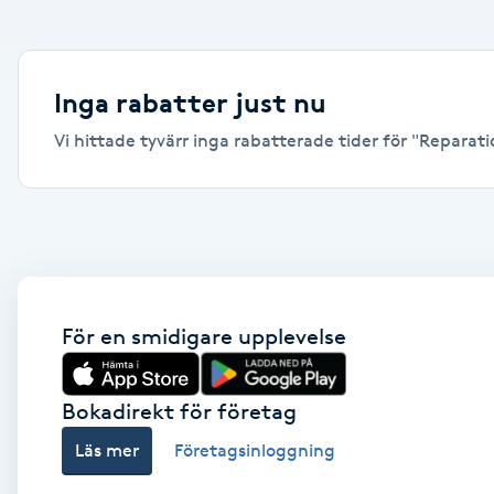
Alternativmedicin
Andningsmassage
Inga rabatter just nu
Vi hittade tyvärr inga rabatterade tider för "Reparation
Ansiktslyft utan kirurgi
Aromamassage
Ashtanga Yoga
Ayurveda
För en smidigare upplevelse
Ayurvedisk Massage
Bokadirekt för företag
Läs mer
Företagsinloggning
Ansiktsbehandling djuprengörande
B