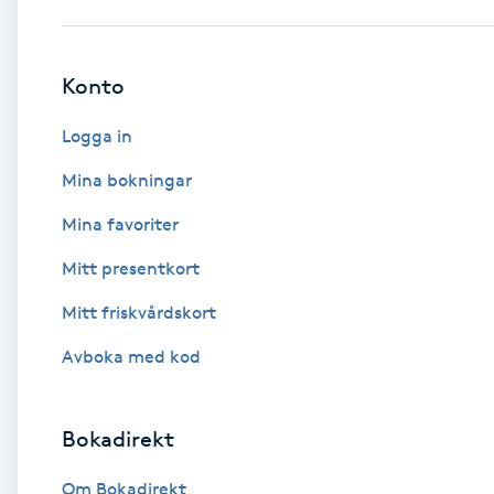
Babylights
Konto
Balayage
Logga in
Bambumassage
Mina bokningar
Mina favoriter
Barber
Mitt presentkort
Barnklippning
Mitt friskvårdskort
BIAB
Avboka med kod
Blowout
Bokadirekt
Bottenfärg
Om Bokadirekt