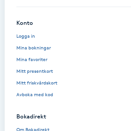
Babylights
Konto
Balayage
Logga in
Bambumassage
Mina bokningar
Mina favoriter
Barber
Mitt presentkort
Barnklippning
Mitt friskvårdskort
BIAB
Avboka med kod
Blowout
Bokadirekt
Bottenfärg
Om Bokadirekt