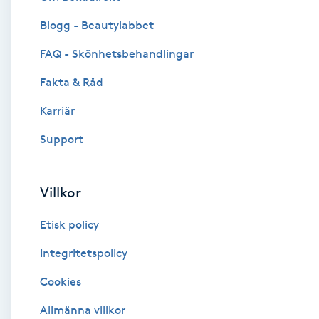
Blogg - Beautylabbet
Brynformning
FAQ - Skönhetsbehandlingar
Brynfärgning
Fakta & Råd
Brynplockning
Karriär
Support
Bröllopsuppsättning
C
Villkor
Celluliter
Etisk policy
Coachning
Integritetspolicy
Cookies
Color correction
Allmänna villkor