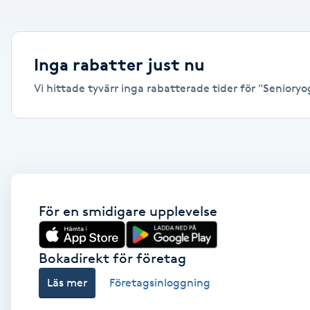
Alternativmedicin
Andningsmassage
Inga rabatter just nu
Vi hittade tyvärr inga rabatterade tider för "Senioryoga
Ansiktslyft utan kirurgi
Aromamassage
Ashtanga Yoga
Ayurveda
För en smidigare upplevelse
Ayurvedisk Massage
Bokadirekt för företag
Läs mer
Företagsinloggning
Ansiktsbehandling djuprengörande
B