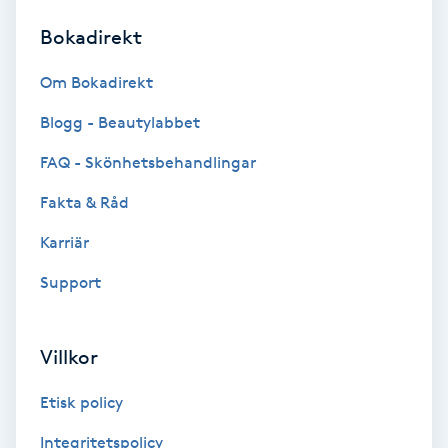
Bokadirekt
Brynformning
Om Bokadirekt
Brynfärgning
Blogg - Beautylabbet
Brynplockning
FAQ - Skönhetsbehandlingar
Fakta & Råd
Bröllopsuppsättning
C
Karriär
Support
Celluliter
Coachning
Villkor
Color correction
Etisk policy
Integritetspolicy