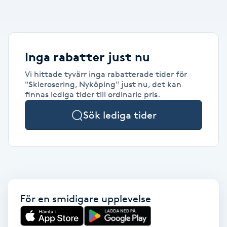
Alternativmedicin
POPULÄRA SÖKNINGAR
POPULÄRA SÖKNINGAR
POPULÄRA SÖKNINGAR
POPULÄRA SÖKNINGAR
POPULÄRA SÖKNINGAR
POPULÄRA SÖKNINGAR
POPULÄRA SÖKNINGAR
Gravidmassage
Personlig träning (PT)
Naglar
Lashlift
Frisör nära mig
Massage nära mig
Naglar nära mig
Lashlift nära mig
Piercing nära mig
Fotvård nära mig
Ansiktsbehandling nära mig
Frisör Västerås
Massage Västerås
Naglar Västerås
Browlift Stockholm
Microneedling Göteborg
Tatuering Göteborg
Yoga Göteborg
Yoga
Andningsmassage
Pedikyr
Browlift
Frisör Stockholm
Massage Stockholm
Naglar Stockholm
Lashlift Stockholm
Piercing Stockholm
Fotvård Stockholm
Ansiktsbehandling Stockholm
Frisör Örebro
Massage Örebro
Naglar Örebro
Browlift Göteborg
Microneedling Malmö
Tatuering Malmö
Hot yoga Stockholm
Hot yoga
Inga rabatter just nu
Microblading
Ansiktslyft utan kirurgi
Frisör Göteborg
Massage Göteborg
Naglar Göteborg
Lashlift Göteborg
Piercing Göteborg
Fotvård Göteborg
Ansiktsbehandling Göteborg
Frisör Linköping
Massage Linköping
Naglar Helsingborg
Browlift Malmö
LPG Stockholm
Tandblekning Stockholm
Hot yoga Malmö
Vi hittade tyvärr inga rabatterade tider för
Akupunktur
Spa
"Sklerosering, Nyköping" just nu, det kan
Frisör Malmö
Massage Malmö
Naglar Malmö
Lashlift Malmö
Ansiktsbehandling Malmö
Piercing Malmö
Fotvård Malmö
Frisör Jönköping
Massage Helsingborg
Microblading Stockholm
LPG Göteborg
Spraytan Stockholm
Spa Stockholm
Aromamassage
finnas lediga tider till ordinarie pris.
Samtalsterapi
Piercing
Frisör Uppsala
Massage Uppsala
Naglar Uppsala
Browlift nära mig
Microneedling Stockholm
Tatuering Stockholm
Yoga Stockholm
Microblading Göteborg
LPG Malmö
Spraytan Örebro
Spa Göteborg
Sök lediga tider
Spraytan
Ashtanga Yoga
Ayurveda
Ayurvedisk Massage
För en smidigare upplevelse
Ansiktsbehandling djuprengörande
B