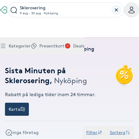
Sklerosering
9 aug - 30 aug
·
Nyköping
Boka klippning, färg, balayage eller barberare - allt
Thaimassage, gravidmassage, koppning eller klassisk
Manikyr, nagelförlängning, akryl eller gellack - boka
Lashlift, browlift, fransförlängning och trådning - få
Ansiktsbehandling, microneedling, Dermapen eller
Spraytan, fillers, tandblekning eller makeup -
Akupunktur, kiropraktik, yoga eller samtalsterapi -
Presentkort på Bokadirekt
Deals
A
Köp Friskvårdskort
Kategorier
Presentkort
Deals
för ditt hår på ett ställe.
- hitta rätt behandling här.
dina naglar hos proffs.
form och färg med stil.
LPG - boka din hudvård nu.
upptäck skönhetsbehandlingar här.
boka din väg till välmående.
Hem
Deals
Sklerosering
Nyköping
Gäller för friskvårdstjänster hos 4 500+ utövare
Köp Presentkort
Hitta en deal
Akne
Frisör nära mig
Massage nära mig
Naglar nära mig
Fransar & Bryn nära mig
Hudvård nära mig
Skönhet nära mig
Hälsa nära mig
Gäller hos 10 000+ specialister - digital eller fysisk
Alltid med rabatt
Mitt friskvårdskort
leverans
Sista Minuten på
POPULÄRA DEALSKATEGORIER
Aknebehandling
POPULÄRA FRISKVÅRDSTJÄNSTER
POPULÄRA TJÄNSTER
POPULÄRA TJÄNSTER
POPULÄRA TJÄNSTER
POPULÄRA TJÄNSTER
POPULÄRA TJÄNSTER
POPULÄRA TJÄNSTER
POPULÄRA TJÄNSTER
Sklerosering
,
Nyköping
Mitt presentkort
Frisör
Lashlift
Massage
Koppningsmassage
Klippning
Thaimassage
Pedikyr
Fransar
Ansiktsbehandling
Fillers
Kiropraktik
Barnklippning
Fotmassage
Gele naglar
Microblading
Dermapen
Kosmetisk tatuering
Yoga
POPULÄRT ATT BOKA
Akrylnaglar
Barberare
Browlift
Rabatt på lediga tider inom 24 timmar.
Thaimassage
Taktil massage
Frisör
Manikyr
Herrklippning
Svensk massage
Nagelförlängning
Fransförlängning
Microneedling
Piercing
Naprapati
Balayage
Ansiktsmassage
Akrylnaglar
Trådning
Pigmentfläckar
Makeup
Träning
Massage
Naglar
Akupressur
Karta
Ansiktsmassage
Naprapati
Massage
Hudvård
Slingor
Klassisk massage
Manikyr
Lashlift
Headspa
Spraytan
Medicinsk fotvård
Keratin
Taktil massage
Fransk manikyr
Singel fransar
Rosaceabehandling
Skinbooster
Sjukgymnastik
Hudvård
Manikyr
Fotmassage
Kiropraktik
Thaimassage
Ansiktsbehandling
Hårförlängning
Lymfmassage
Nagelvård
Ögonbryn
LPG
Tandblekning
Estetisk fotvård
Olaplex
Koppningsmassage
Borttagning
Fransfärgning
Kärlbehandling
PRP
Samtalsterapi
Akupunktur
Ansiktsbehandling
Pedikyr
inga företag
Filter
Sortera
Lymfmassage
Träning
Ansiktsmassage
Microneedling
Barberare
Gravidmassage
Gellack
Browlift
HIFU
Tatuering
Akupunktur
Reparation
Volymfransar
Aknebehandling
Hyperhidros
Healing