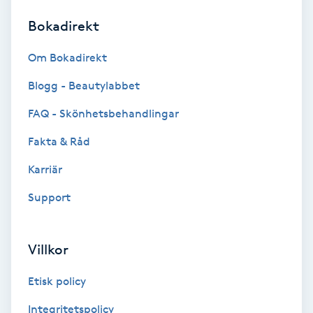
Bokadirekt
Brynformning
Om Bokadirekt
Brynfärgning
Blogg - Beautylabbet
Brynplockning
FAQ - Skönhetsbehandlingar
Fakta & Råd
Bröllopsuppsättning
C
Karriär
Support
Celluliter
Coachning
Villkor
Color correction
Etisk policy
Integritetspolicy