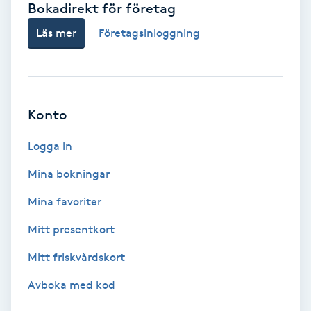
Bokadirekt för företag
Babylights
Läs mer
Företagsinloggning
Balayage
Bambumassage
Konto
Barber
Logga in
Mina bokningar
Barnklippning
Mina favoriter
BIAB
Mitt presentkort
Mitt friskvårdskort
Blowout
Avboka med kod
Bottenfärg