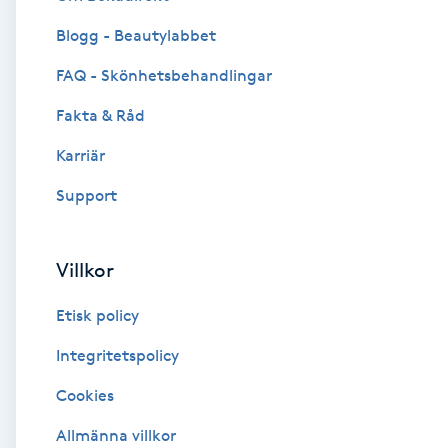
Blogg - Beautylabbet
Brynformning
FAQ - Skönhetsbehandlingar
Brynfärgning
Fakta & Råd
Brynplockning
Karriär
Support
Bröllopsuppsättning
C
Villkor
Celluliter
Etisk policy
Coachning
Integritetspolicy
Cookies
Color correction
Allmänna villkor