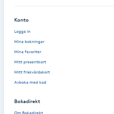
Babylights
Konto
Balayage
Logga in
Bambumassage
Mina bokningar
Mina favoriter
Barber
Mitt presentkort
Barnklippning
Mitt friskvårdskort
BIAB
Avboka med kod
Blowout
Bokadirekt
Bottenfärg
Om Bokadirekt