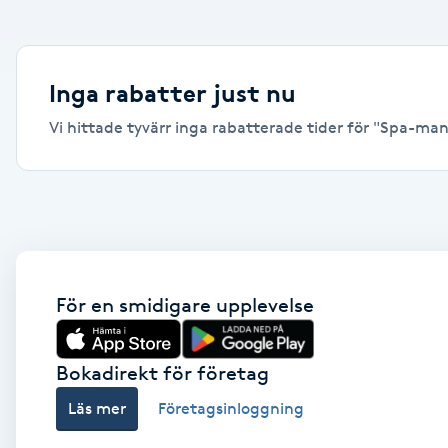
Alternativmedicin
Andningsmassage
Inga rabatter just nu
Vi hittade tyvärr inga rabatterade tider för "Spa-maniky
Ansiktslyft utan kirurgi
Aromamassage
Ashtanga Yoga
Ayurveda
För en smidigare upplevelse
Ayurvedisk Massage
Bokadirekt för företag
Läs mer
Företagsinloggning
Ansiktsbehandling djuprengörande
B