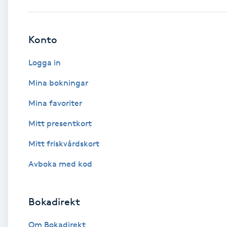
Babylights
Konto
Balayage
Logga in
Bambumassage
Mina bokningar
Mina favoriter
Barber
Mitt presentkort
Barnklippning
Mitt friskvårdskort
BIAB
Avboka med kod
Blowout
Bokadirekt
Bottenfärg
Om Bokadirekt