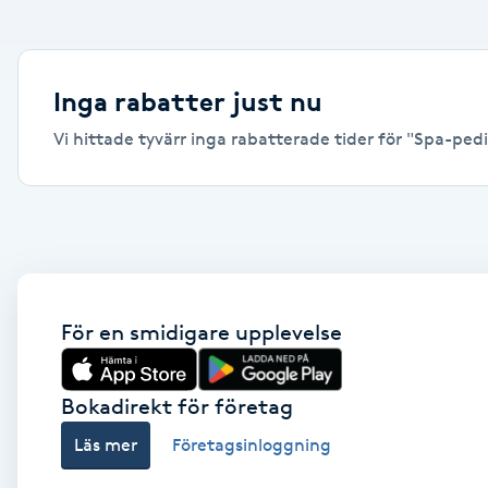
Alternativmedicin
Andningsmassage
Inga rabatter just nu
Vi hittade tyvärr inga rabatterade tider för "Spa-pediky
Ansiktslyft utan kirurgi
Aromamassage
Ashtanga Yoga
Ayurveda
För en smidigare upplevelse
Ayurvedisk Massage
Bokadirekt för företag
Läs mer
Företagsinloggning
Ansiktsbehandling djuprengörande
B