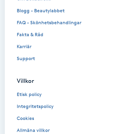
Blogg - Beautylabbet
Brynformning
FAQ - Skönhetsbehandlingar
Brynfärgning
Fakta & Råd
Brynplockning
Karriär
Support
Bröllopsuppsättning
C
Villkor
Celluliter
Etisk policy
Coachning
Integritetspolicy
Cookies
Color correction
Allmäna villkor