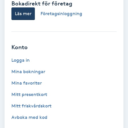
Bokadirekt för företag
Babylights
Läs mer
Företagsinloggning
Balayage
Bambumassage
Konto
Barber
Logga in
Mina bokningar
Barnklippning
Mina favoriter
BIAB
Mitt presentkort
Mitt friskvårdskort
Blowout
Avboka med kod
Bottenfärg