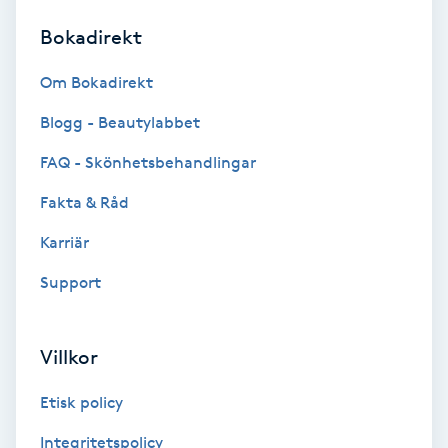
Bokadirekt
Brynformning
Om Bokadirekt
Brynfärgning
Blogg - Beautylabbet
Brynplockning
FAQ - Skönhetsbehandlingar
Fakta & Råd
Bröllopsuppsättning
C
Karriär
Support
Celluliter
Coachning
Villkor
Color correction
Etisk policy
Integritetspolicy