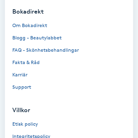
Bokadirekt
Brynformning
Om Bokadirekt
Brynfärgning
Blogg - Beautylabbet
Brynplockning
FAQ - Skönhetsbehandlingar
Fakta & Råd
Bröllopsuppsättning
C
Karriär
Support
Celluliter
Coachning
Villkor
Color correction
Etisk policy
Integritetspolicy