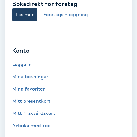
Bokadirekt för företag
Babylights
Läs mer
Företagsinloggning
Balayage
Bambumassage
Konto
Barber
Logga in
Mina bokningar
Barnklippning
Mina favoriter
BIAB
Mitt presentkort
Mitt friskvårdskort
Blowout
Avboka med kod
Bottenfärg