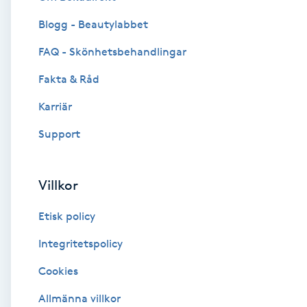
Blogg - Beautylabbet
Brynformning
FAQ - Skönhetsbehandlingar
Brynfärgning
Fakta & Råd
Brynplockning
Karriär
Support
Bröllopsuppsättning
C
Villkor
Celluliter
Etisk policy
Coachning
Integritetspolicy
Cookies
Color correction
Allmänna villkor