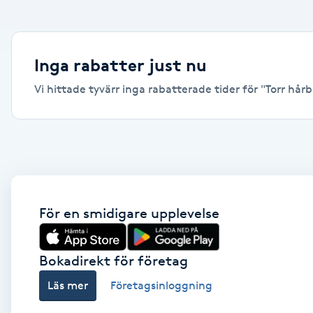
Alternativmedicin
Andningsmassage
Inga rabatter just nu
Vi hittade tyvärr inga rabatterade tider för "Torr hårb
Ansiktslyft utan kirurgi
Aromamassage
Ashtanga Yoga
Ayurveda
För en smidigare upplevelse
Ayurvedisk Massage
Bokadirekt för företag
Läs mer
Företagsinloggning
Ansiktsbehandling djuprengörande
B