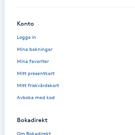
Babylights
Konto
Balayage
Logga in
Bambumassage
Mina bokningar
Mina favoriter
Barber
Mitt presentkort
Barnklippning
Mitt friskvårdskort
BIAB
Avboka med kod
Blowout
Bokadirekt
Bottenfärg
Om Bokadirekt