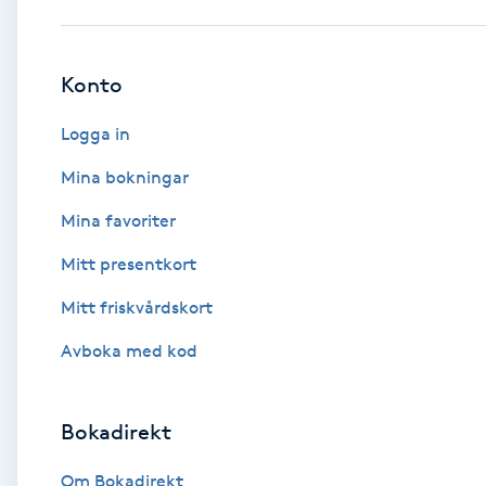
Babylights
Konto
Balayage
Logga in
Bambumassage
Mina bokningar
Mina favoriter
Barber
Mitt presentkort
Barnklippning
Mitt friskvårdskort
BIAB
Avboka med kod
Blowout
Bokadirekt
Bottenfärg
Om Bokadirekt