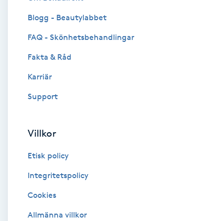
Blogg - Beautylabbet
Brynformning
FAQ - Skönhetsbehandlingar
Brynfärgning
Fakta & Råd
Brynplockning
Karriär
Support
Bröllopsuppsättning
C
Villkor
Celluliter
Etisk policy
Coachning
Integritetspolicy
Cookies
Color correction
Allmänna villkor