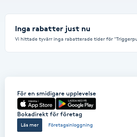
Alternativmedicin
Andningsmassage
Inga rabatter just nu
Vi hittade tyvärr inga rabatterade tider för "Triggerpu
Ansiktslyft utan kirurgi
Aromamassage
Ashtanga Yoga
Ayurveda
För en smidigare upplevelse
Ayurvedisk Massage
Bokadirekt för företag
Läs mer
Företagsinloggning
Ansiktsbehandling djuprengörande
B