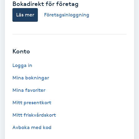
Bokadirekt för företag
Babylights
Läs mer
Företagsinloggning
Balayage
Bambumassage
Konto
Barber
Logga in
Mina bokningar
Barnklippning
Mina favoriter
BIAB
Mitt presentkort
Mitt friskvårdskort
Blowout
Avboka med kod
Bottenfärg