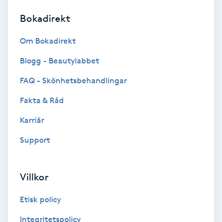
Bokadirekt
Brynformning
Om Bokadirekt
Brynfärgning
Blogg - Beautylabbet
Brynplockning
FAQ - Skönhetsbehandlingar
Fakta & Råd
Bröllopsuppsättning
C
Karriär
Support
Celluliter
Coachning
Villkor
Color correction
Etisk policy
Integritetspolicy