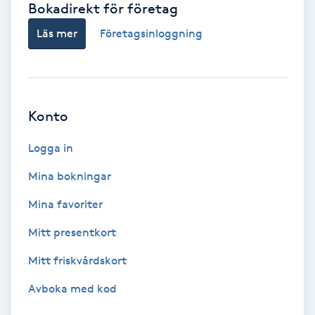
Bokadirekt för företag
Babylights
Läs mer
Företagsinloggning
Balayage
Bambumassage
Konto
Barber
Logga in
Mina bokningar
Barnklippning
Mina favoriter
BIAB
Mitt presentkort
Mitt friskvårdskort
Blowout
Avboka med kod
Bottenfärg