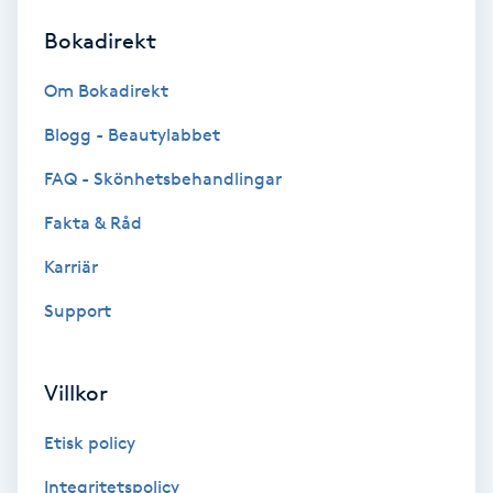
Bokadirekt
Brynformning
Om Bokadirekt
Brynfärgning
Blogg - Beautylabbet
Brynplockning
FAQ - Skönhetsbehandlingar
Fakta & Råd
Bröllopsuppsättning
C
Karriär
Support
Celluliter
Coachning
Villkor
Color correction
Etisk policy
Integritetspolicy