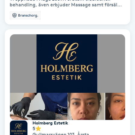
Color correction
behandling, även erbjuder Massage samt försäl...
Branschorg.
Cryoterapi
D
Damklippning
Dermapen
Diamantslipning
E
Enzympeeling
Extensions
Holmberg Estetik
5
Gullmarsvägen 103
,
Årsta