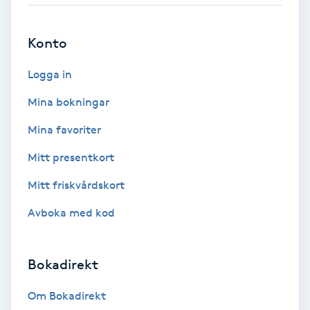
Fransförlängning Volym
Konto
Fransk manikyr
Logga in
Fransrengöring
Mina bokningar
Mina favoriter
Frekvensterapi
Mitt presentkort
Friskvård
Mitt friskvårdskort
Friskvårdsmassage
Avboka med kod
Frisör
Bokadirekt
Funktionsanalys
Om Bokadirekt