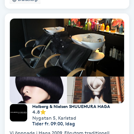
Bottenfärg
Brynformning
Brynfärgning
Brynplockning
Bröllopsuppsättning
C
Celluliter
Holberg & Nielsen SHUUEMURA HAGA
4.8
Nygatan 5
,
Karlstad
Coachning
Tider fr. 09:00, Idag
Vi öppnade i Haga 2009. Förutom traditionell