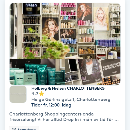
Ansiktsbehandling djuprengörande
B
Babylights
Balayage
Bambumassage
Barber
Holberg & Nielsen CHARLOTTENBERG
4.7
Barnklippning
Helga Görlins gata 1
,
Charlottenberg
Tider fr. 12:00, Idag
BIAB
Charlottenberg Shoppingcenters enda
frisörsalong! Vi har alltid Drop In i mån av tid för ...
Blowout
Branschorg.