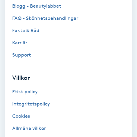
Blogg - Beautylabbet
Färgning
FAQ - Skönhetsbehandlingar
Föning
Fakta & Råd
G
Karriär
Gel naglar
Support
Gelenaglar
Villkor
Gellack
Etisk policy
Gellack med förstärkning
Integritetspolicy
Cookies
Gravidmassage
Allmäna villkor
Gravidyoga