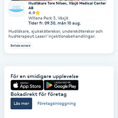
Hudläkare Tore Nilsen, Växjö Medical Center
Fotmassage
AB
4.9
Willans Park 3
,
Växjö
Fotsvamp
Tider fr. 09:30, mån 10 aug.
Hudläkare, sjuksköterskor, undersköterskor och
hudterapeut.Laser/ injektionsbehandlingar.
Fotvård
Betala senare
Fransar
Fransborttagning
För en smidigare upplevelse
Fransfärgning
Bokadirekt för företag
Fransförlängning
Läs mer
Företagsinloggning
Fransförlängning Megavolym