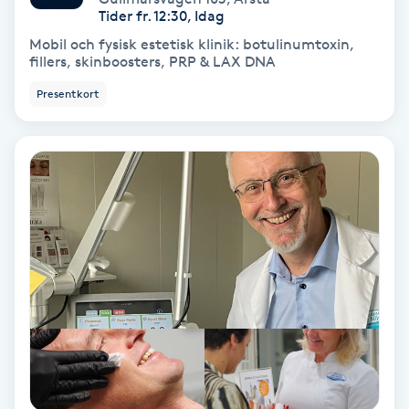
Extensions borttagning
Tider fr. 12:30, Idag
Mobil och fysisk estetisk klinik: botulinumtoxin,
Eyeliner-tatuering
fillers, skinboosters, PRP & LAX DNA
F
Presentkort
Face framing
Faceliftmassage
Fet hårbotten
Fettreducering
Fibromassage
Fillers