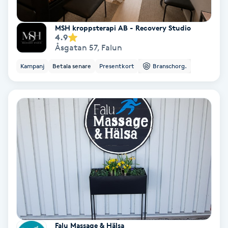
Nagelvård
MSH kroppsterapi AB - Recovery Studio
4.9
Åsgatan 57
,
Falun
Naglar borttagning
Kampanj
Betala senare
Presentkort
Branschorg.
Naglar reparation
Naprapati
Navelpiercing
NBE-massage
Ny frisyr
O
Falu Massage & Hälsa