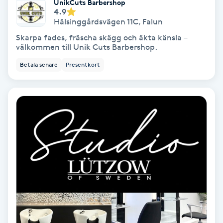
UnikCuts Barbershop
4.9
Fransförlängning Volym
Hälsinggårdsvägen 11C
,
Falun
Skarpa fades, fräscha skägg och äkta känsla –
Fransk manikyr
välkommen till Unik Cuts Barbershop.
Betala senare
Presentkort
Fransrengöring
Frekvensterapi
Friskvård
Friskvårdsmassage
Frisör
Funktionsanalys