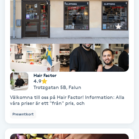
Laserbehandling
Lashlift Keratin
LED-ljusterapi
Liktornar
LPG
Hair Factor
4.9
Trotzgatan 5B
,
Falun
LPG-behandling
Välkomna till oss på Hair Factor! Information: Alla
våra priser är ett "från" pris, och
LPG-massage
Presentkort
Luggklippning