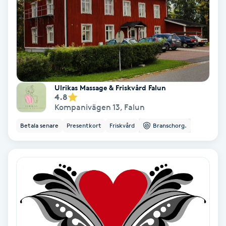
Medium
Megavolymfransar
Melasma
Ulrikas Massage & Friskvård Falun
4.8
Mesoterapi
Kompanivägen 13
,
Falun
Betala senare
Presentkort
Friskvård
Branschorg.
MicroPen
Microshading
Mixfransar
N
Nagelförlängning