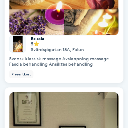
IPL
IPL hårborttagning
Relaxia
5
IR-massage
Svärdsjögatan 18A
,
Falun
J
Svensk klassisk massage Avslappning massage
Fascia behandling Ansiktes behandling
Japansk massage
Presentkort
K
K18
Katun fransar
Kemisk peeling