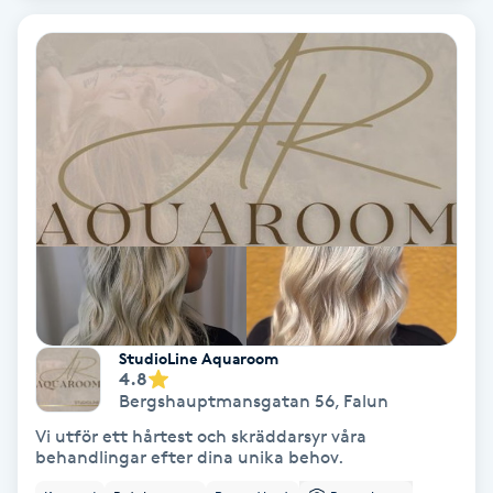
Bottenfärg
Brynformning
Brynfärgning
Brynplockning
Bröllopsuppsättning
C
StudioLine Aquaroom
4.8
Celluliter
Bergshauptmansgatan 56
,
Falun
Vi utför ett hårtest och skräddarsyr våra
Coachning
behandlingar efter dina unika behov.