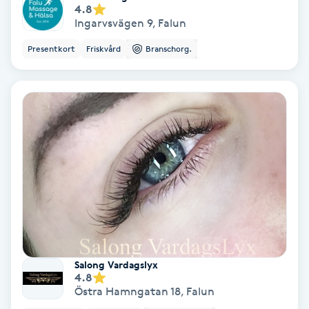
4.8
Olaplex
Ingarvsvägen 9
,
Falun
Presentkort
Friskvård
Branschorg.
Olaplexbehandling
Ombre
Ombre brows
Ombre naglar
Optiker
Ortobionomi
Salong Vardagslyx
4.8
Ortopedi
Östra Hamngatan 18
,
Falun