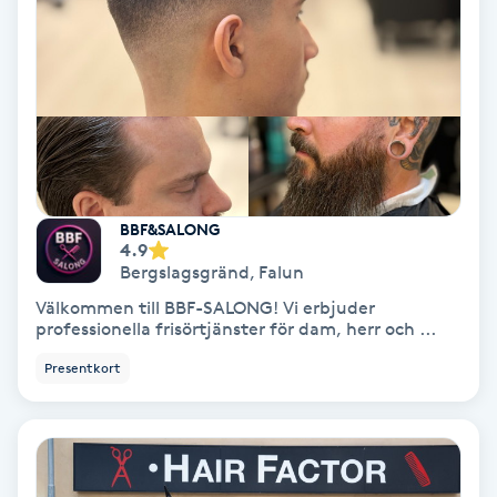
Koppningsmassage
Kosmetisk tatuering
Kostrådgivning
Kroppsinpackning
BBF&SALONG
4.9
Bergslagsgränd
,
Falun
Kroppspeeling
Välkommen till BBF-SALONG! Vi erbjuder
professionella frisörtjänster för dam, herr och ...
Käkledsbehandling
Presentkort
Kärlbehandling
L