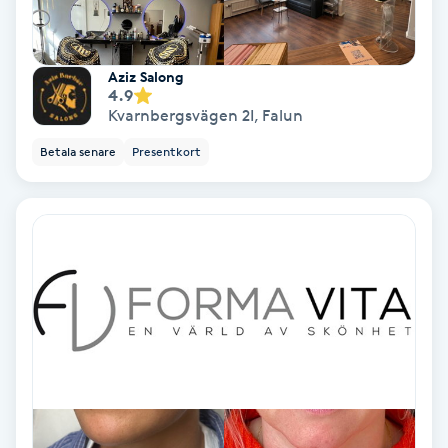
Gruppträning
Aziz Salong
4.9
Gua Sha-massage
Kvarnbergsvägen 2I
,
Falun
H
Betala senare
Presentkort
Hatha Yoga
Headspa
Healing
Herrklippning
HIFU