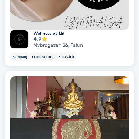
Terapi
Thaimassage
Wellness by LB
Toning
4.9
Nybrogatan 26
,
Falun
Torr hårbotten
Kampanj
Presentkort
Friskvård
Torrborstning
Triggerpunktsmassage
Trådning
Träning