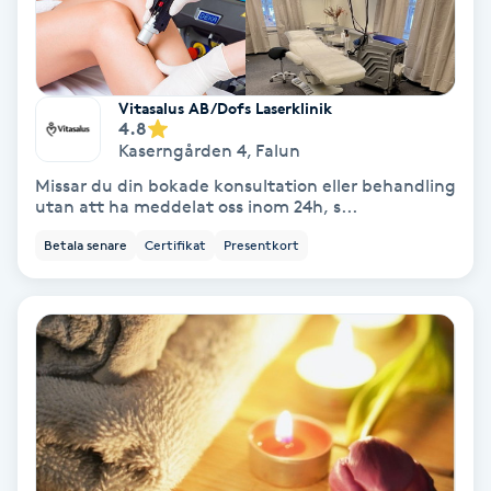
Hypnos
Hårborttagning
Vitasalus AB/Dofs Laserklinik
4.8
Hårbottenbehandling
Kaserngården 4
,
Falun
Missar du din bokade konsultation eller behandling
Hårförlängning
utan att ha meddelat oss inom 24h, s...
Betala senare
Certifikat
Presentkort
Hårvård
Hälsa
Hälsprickor
I
Idrottsmassage