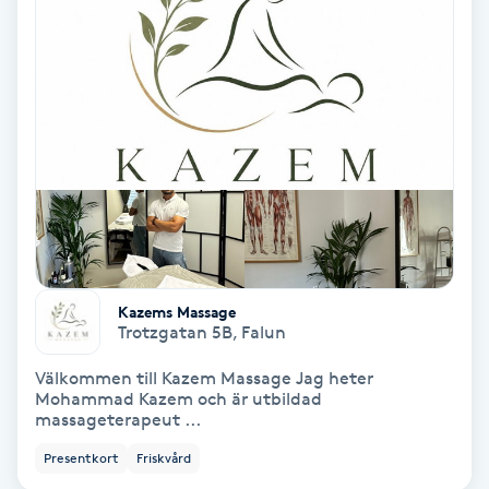
Samtalsterapi
Senioryoga
Shiatsu
Singelfransar
Sjukgymnastik
Kazems Massage
Trotzgatan 5B
,
Falun
Skalpmassage
Välkommen till Kazem Massage Jag heter
Mohammad Kazem och är utbildad
Skinbooster
massageterapeut ...
Presentkort
Friskvård
Sklerosering