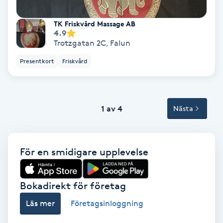
Tvätt & Fön
V
TK Friskvård Massage AB
4.9
Vaccination
Trotzgatan 2C
,
Falun
Presentkort
Friskvård
Vampyrbehandling
Vaxning
1 av 4
Nästa
Vaxning brasiliansk
För en smidigare upplevelse
Veterinär
Vibrationsmassage
Bokadirekt för företag
Läs mer
Företagsinloggning
Vinyasa Yoga