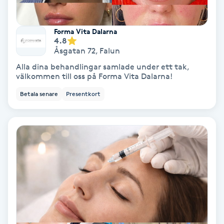
Hollywood Peel
Forma Vita Dalarna
Hot Stone Massage
4.8
Åsgatan 72
,
Falun
Hot yoga
Alla dina behandlingar samlade under ett tak,
välkommen till oss på Forma Vita Dalarna!
Hudföryngring
Betala senare
Presentkort
Huduppstramning
Hudvård
Hyaluronsyra
Hyperhidros