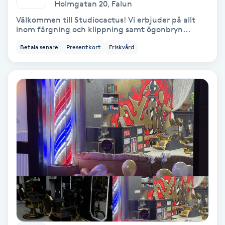
Holmgatan 20
,
Falun
Fotmassage
Välkommen till Studiocactus! Vi erbjuder på allt
inom färgning och klippning samt ögonbryn...
Fotsvamp
Betala senare
Presentkort
Friskvård
Fotvård
Fransar
Fransborttagning
Fransfärgning
Fransförlängning
Fransförlängning Megavolym