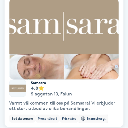
Ansiktsbehandling djuprengörande
B
Babylights
Balayage
Bambumassage
Barber
Samsara
4.8
Barnklippning
Slaggatan 10
,
Falun
Varmt välkommen till oss på Samsara! Vi erbjuder
BIAB
ett stort utbud av olika behandlingar.
Betala senare
Presentkort
Friskvård
Branschorg.
Blowout