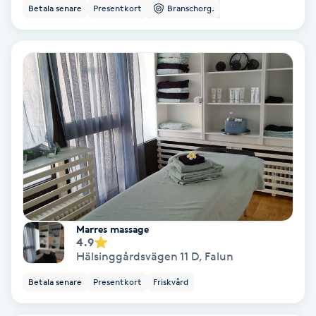
Betala senare
Presentkort
Branschorg.
Osteopati
P
Paraffinbehandling
Pedikyr
Pensionärklippning
Permanent
Permanent hårborttagning
Marres massage
4.9
Hälsinggårdsvägen 11 D
,
Falun
Permanent ögonbrynsmakeup
Betala senare
Presentkort
Friskvård
Personal shopper