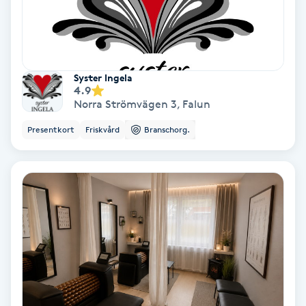
Nagelförlängning akryl
Nagelförlängning gelé
Syster Ingela
4.9
Norra Strömvägen 3
,
Falun
Nagelförlängning glasfiber
Presentkort
Friskvård
Branschorg.
Nagelförlängning silke
Nagelförstärkning
Nagelklippning
Nagelsvamp
Nageltrång