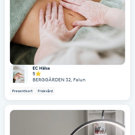
Spa
Spa manikyr & pedikyr
Spa-manikyr
Spa-pedikyr
EC Hälsa
5
Spraytan
BERGGÅRDEN 32
,
Falun
Presentkort
Friskvård
Stylist
Sugaring
Svensk massage