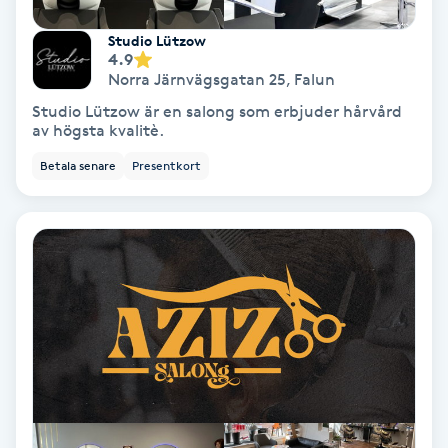
Färgning
Studio Lützow
4.9
Norra Järnvägsgatan 25
,
Falun
Föning
Studio Lützow är en salong som erbjuder hårvård
G
av högsta kvalitè.
Gel naglar
Betala senare
Presentkort
Gelenaglar
Gellack
Gellack med förstärkning
Gravidmassage
Gravidyoga