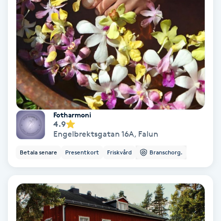
Lymfmassage
Läpptatuering
M
Makeup
Manikyr & Pedikyr
Fotharmoni
4.9
Massage
Engelbrektsgatan 16A
,
Falun
Medial vägledning
Betala senare
Presentkort
Friskvård
Branschorg.
Medicinsk massage
Meditation