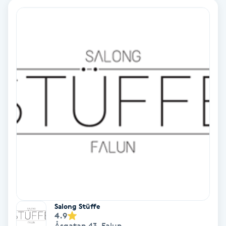
Personlig tränare
Picolaser
Piercing
Pigmentbehandling
Pigmentfläckar
Plastikkirurgi
Powder brows
Salong Stüffe
4.9
Power Yoga
Åsgatan 43
,
Falun