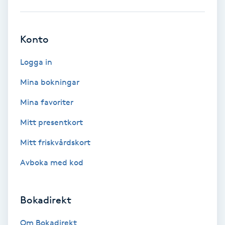
Volymfransar
Konto
Vårtor
Y
Logga in
Yin Yoga
Mina bokningar
Mina favoriter
Yoga
Mitt presentkort
Yoga Nidra
Mitt friskvårdskort
Avboka med kod
Yogamassage
Z
Bokadirekt
Zonterapi
Om Bokadirekt