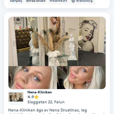
Kampanj
Betala senare
Presentkort
Branschorg.
Color correction
Cryoterapi
D
Damklippning
Dermapen
Diamantslipning
E
Enzympeeling
Nena-Kliniken
4.9
Extensions
Slaggatan 22
,
Falun
Nena-Kliniken ägs av Nena Drustinac, leg