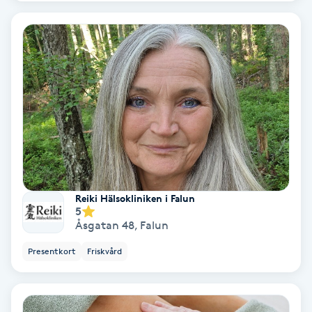
Skoinlägg
Skägg
Skäggfärgning
Skäggklippning
Skäggtrimmning
Reiki Hälsokliniken i Falun
5
Skönhet
Åsgatan 48
,
Falun
Presentkort
Friskvård
Slingor
Sockring