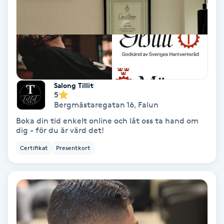
Keratinbehandling
Kinesiologi
Kinesisk medicin
Salong Tillit
5
Kiropraktik
Bergmästaregatan 16
,
Falun
Boka din tid enkelt online och låt oss ta hand om
Klangmassage
dig - för du är värd det!
Certifikat
Presentkort
Klippning
Klippning & Slingor
Klippning ungdom