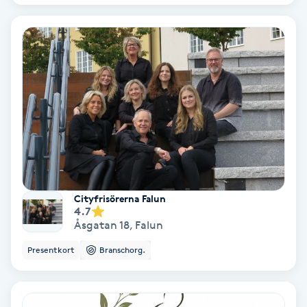
Regndroppsmassage
Reiki
Reikihealing
Reiki massage
Restorative Yoga
Cityfrisörerna Falun
Rosacea
4.7
Åsgatan 18
,
Falun
Rosenmetoden
Presentkort
Branschorg.
Ryggmassage
S