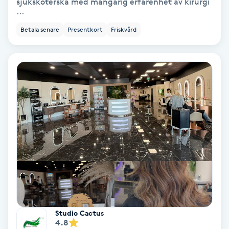
Extensions borttagning
sjuksköterska med mångårig erfarenhet av kirurgi
...
Eyeliner-tatuering
Betala senare
Presentkort
Friskvård
F
Face framing
Faceliftmassage
Fet hårbotten
Fettreducering
Fibromassage
Studio Cactus
Fillers
4.8