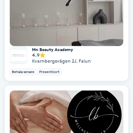
Svettbehandling
T
Tuina-massage
Mn Beauty Academy
Taktil massage
4.9
Kvarnbergsvägen 2J
,
Falun
Tandblekning
Betala senare
Presentkort
Tandläkare
Tatuering
Tatueringsborttagning