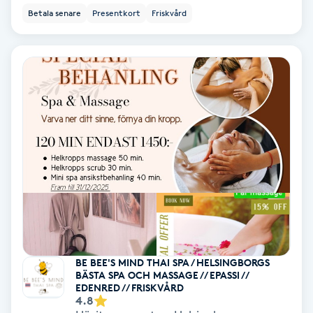
Lymfmassage
Betala senare
Presentkort
Friskvård
Läpptatuering
M
Makeup
Manikyr & Pedikyr
Massage
Medial vägledning
Medicinsk massage
BE BEE'S MIND THAI SPA / HELSINGBORGS
BÄSTA SPA OCH MASSAGE // EPASSI //
EDENRED // FRISKVÅRD
Meditation
4.8