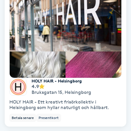
Spa
Spa manikyr & pedikyr
Spa-manikyr
Spa-pedikyr
Spraytan
HOLY HAIR - Helsingborg
4.9
Stylist
Bruksgatan 15
,
Helsingborg
HOLY HAIR - Ett kreativt frisörkollektiv i
Helsingborg som hyllar naturligt och hållbart.
Sugaring
Betala senare
Presentkort
Svensk massage