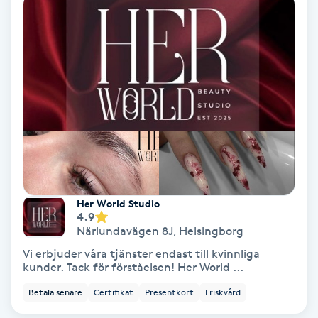
Koppningsmassage
Kosmetisk tatuering
Kostrådgivning
Kroppsinpackning
Kroppspeeling
Her World Studio
4.9
Käkledsbehandling
Närlundavägen 8J
,
Helsingborg
Vi erbjuder våra tjänster endast till kvinnliga
Kärlbehandling
kunder. Tack för förståelsen! Her World ...
L
Betala senare
Certifikat
Presentkort
Friskvård