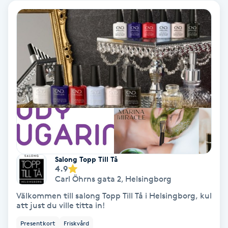
Svettbehandling
T
Tuina-massage
Taktil massage
Tandblekning
Tandläkare
Salong Topp Till Tå
4.9
Tatuering
Carl Öhrns gata 2
,
Helsingborg
Välkommen till salong Topp Till Tå i Helsingborg, kul
Tatueringsborttagning
att just du ville titta in!
Presentkort
Friskvård