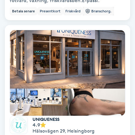
fotvård, vaxning, friskvårdsbeh.E-passi.
Color correction
Betala senare
Presentkort
Friskvård
Branschorg.
Cryoterapi
D
Damklippning
Dermapen
Diamantslipning
E
Enzympeeling
Extensions
UNIQUENESS
4.9
Hälsovägen 29
,
Helsingborg