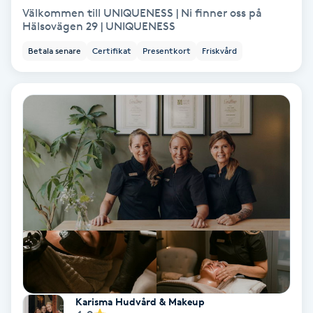
Extensions borttagning
Välkommen till UNIQUENESS | Ni finner oss på
Hälsovägen 29 | UNIQUENESS
Eyeliner-tatuering
Betala senare
Certifikat
Presentkort
Friskvård
F
Face framing
Faceliftmassage
Fet hårbotten
Fettreducering
Fibromassage
Fillers
Karisma Hudvård & Makeup