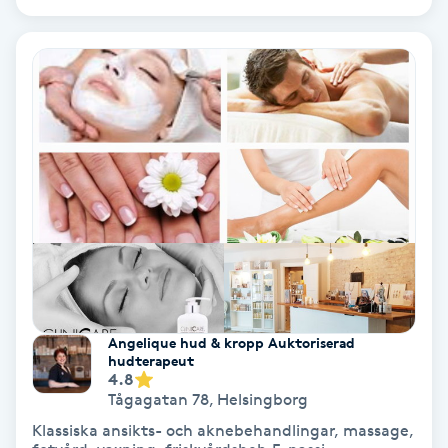
Bottenfärg
Brynformning
Brynfärgning
Brynplockning
Bröllopsuppsättning
C
Angelique hud & kropp Auktoriserad
Celluliter
hudterapeut
4.8
Tågagatan 78
,
Helsingborg
Coachning
Klassiska ansikts- och aknebehandlingar, massage,