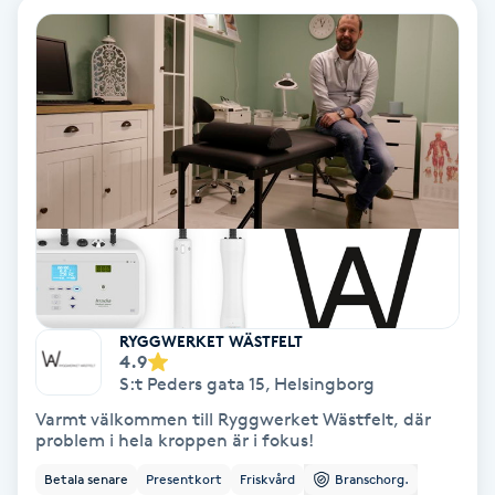
Ansiktsbehandling djuprengörande
B
Babylights
Balayage
Bambumassage
Barber
RYGGWERKET WÄSTFELT
Barnklippning
4.9
S:t Peders gata 15
,
Helsingborg
BIAB
Varmt välkommen till Ryggwerket Wästfelt, där
problem i hela kroppen är i fokus!
Blowout
Betala senare
Presentkort
Friskvård
Branschorg.