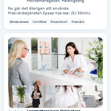
Hövitsmansgatan
,
Helsingborg
Medium
Nu går det återigen att använda
friskvårdstjänsten Epassi hos oss! (EJ 30min)
Megavolymfransar
Betala senare
Certifikat
Presentkort
Friskvård
Melasma
Mesoterapi
MicroPen
Microshading
Mixfransar
N
Nagelförlängning
Lasermottagningen Helsingborg