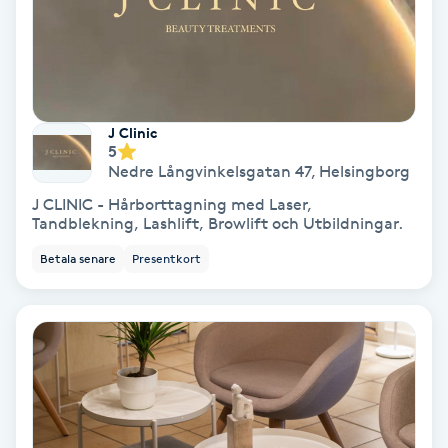
PRP (Platelet Rich Plasma)
PRX-T33
J Clinic
5
Psoriasis
Nedre Långvinkelsgatan 47
,
Helsingborg
J CLINIC - Hårborttagning med Laser,
PT
Tandblekning, Lashlift, Browlift och Utbildningar.
R
Betala senare
Presentkort
Radiofrekvens
Rakning
Reflexologi