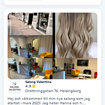
Terapi
Thaimassage
Toning
Torr hårbotten
Torrborstning
Triggerpunktsmassage
Trådning
Salong Valentina
4.8
Drottninggatan 76
,
Helsingborg
Träning
Hej och välkommen till min nya salong som jag
startat i mars 2023! Jag heter Hanna och h...