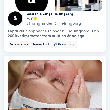
Färgning
Larsson & Lange Helsingborg
4.9
Föning
Strömgränden 3
,
Helsingborg
G
I april 2003 öppnades salongen i Helsingborg. Den
200 kvadratmeter stora studion är beläge...
Gel naglar
Betala senare
Presentkort
Branschorg.
Gelenaglar
Gellack
Gellack med förstärkning
Gravidmassage
Gravidyoga