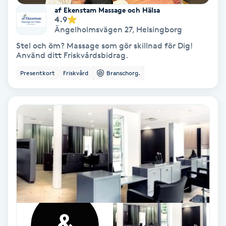
af Ekenstam Massage och Hälsa
Fransförlängning Volym
4.9
Ängelholmsvägen 27
,
Helsingborg
Fransk manikyr
Stel och öm? Massage som gör skillnad för Dig!
Använd ditt Friskvårdsbidrag.
Fransrengöring
Presentkort
Friskvård
Branschorg.
Frekvensterapi
Friskvård
Friskvårdsmassage
Frisör
Funktionsanalys