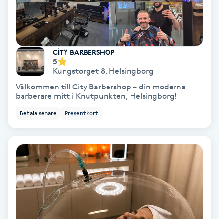
Osteopati
P
Paraffinbehandling
CİTY BARBERSHOP
5
Kungstorget 8
,
Helsingborg
Pedikyr
Välkommen till City Barbershop – din moderna
barberare mitt i Knutpunkten, Helsingborg!
Pensionärklippning
Betala senare
Presentkort
Permanent
Permanent hårborttagning
Permanent ögonbrynsmakeup
Personal shopper