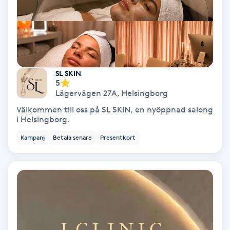
Personlig tränare
Picolaser
SL SKIN
Piercing
5
Lägervägen 27A
,
Helsingborg
Pigmentbehandling
Välkommen till oss på SL SKIN, en nyöppnad salong
i Helsingborg.
Pigmentfläckar
Kampanj
Betala senare
Presentkort
Plastikkirurgi
Powder brows
Power Yoga