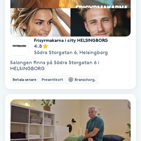
Hollywood Peel
Hot Stone Massage
Frisyrmakarna i city HELSINGBORG
Hot yoga
4.8
Södra Storgatan 6
,
Helsingborg
Hudföryngring
Salongen finns på Södra Storgatan 6 i
HELSINGBORG
Huduppstramning
Betala senare
Presentkort
Branschorg.
Hudvård
Hyaluronsyra
Hyperhidros