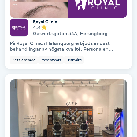
Olaplex
Royal Clinic
Olaplexbehandling
4.4
Gasverksgatan 33A
,
Helsingborg
Ombre
På Royal Clinic i Helsingborg erbjuds endast
behandlingar av högsta kvalité. Personalen...
Ombre brows
Betala senare
Presentkort
Friskvård
Ombre naglar
Optiker
Ortobionomi
Ortopedi