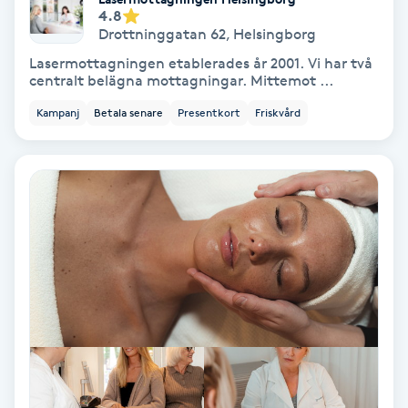
4.8
Drottninggatan 62
,
Helsingborg
Nagelförlängning akryl
Lasermottagningen etablerades år 2001. Vi har två
centralt belägna mottagningar. Mittemot ...
Nagelförlängning gelé
Kampanj
Betala senare
Presentkort
Friskvård
Nagelförlängning glasfiber
Nagelförlängning silke
Nagelförstärkning
Nagelklippning
Nagelsvamp
Nageltrång