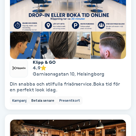
Samtalsterapi
Senioryoga
Shiatsu
Singelfransar
Klipp & GO
4.9
Garnisonsgatan 10
,
Helsingborg
Sjukgymnastik
Din snabba och stilfulla frisörservice.Boka tid för
en perfekt look idag.
Skalpmassage
Kampanj
Betala senare
Presentkort
Skinbooster
Sklerosering