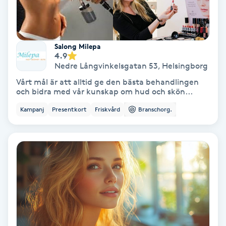
Gruppträning
Salong Milepa
Gua Sha-massage
4.9
Nedre Långvinkelsgatan 53
,
Helsingborg
H
Vårt mål är att alltid ge den bästa behandlingen
och bidra med vår kunskap om hud och skön...
Hatha Yoga
Kampanj
Presentkort
Friskvård
Branschorg.
Headspa
Healing
Herrklippning
HIFU