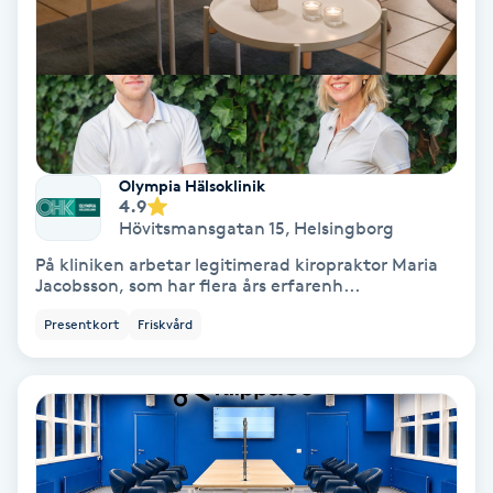
Regndroppsmassage
Reiki
Reikihealing
Olympia Hälsoklinik
Reiki massage
4.9
Hövitsmansgatan 15
,
Helsingborg
Restorative Yoga
På kliniken arbetar legitimerad kiropraktor Maria
Jacobsson, som har flera års erfarenh...
Rosacea
Presentkort
Friskvård
Rosenmetoden
Ryggmassage
S