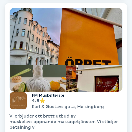
Laserbehandling
Lashlift Keratin
LED-ljusterapi
Liktornar
LPG
LPG-behandling
PM Muskelterapi
LPG-massage
4.8
Karl X Gustavs gata
,
Helsingborg
Vi erbjuder ett brett utbud av
Luggklippning
muskelavslappnande massagetjänster. Vi stödjer
betalning vi