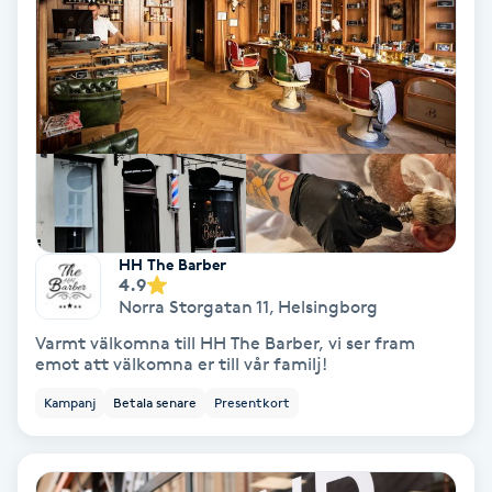
Skoinlägg
Skägg
Skäggfärgning
Skäggklippning
HH The Barber
4.9
Skäggtrimmning
Norra Storgatan 11
,
Helsingborg
Varmt välkomna till HH The Barber, vi ser fram
Skönhet
emot att välkomna er till vår familj!
Kampanj
Betala senare
Presentkort
Slingor
Sockring