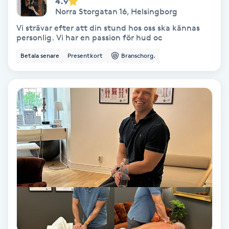
4.9
Norra Storgatan 16
,
Helsingborg
Fotmassage
Vi strävar efter att din stund hos oss ska kännas
personlig. Vi har en passion för hud oc
Fotsvamp
Betala senare
Presentkort
Branschorg.
Fotvård
Fransar
Fransborttagning
Fransfärgning
Fransförlängning
Fransförlängning Megavolym