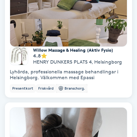
Hypnos
Hårborttagning
Hårbottenbehandling
Willow Massage & Healing (Aktiv Fysio)
4.8
Hårförlängning
HENRY DUNKERS PLATS 4
,
Helsingborg
Lyhörda, professionella massage behandlingar i
Hårvård
Helsingborg. Välkommen med Epassi
Presentkort
Friskvård
Branschorg.
Hälsa
Hälsprickor
I
Idrottsmassage