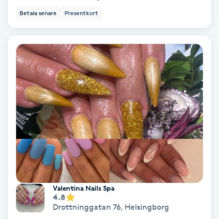
Tvätt & Fön
Betala senare
Presentkort
V
Vaccination
Vampyrbehandling
Vaxning
Vaxning brasiliansk
Veterinär
Vibrationsmassage
Valentina Nails Spa
4.8
Vinyasa Yoga
Drottninggatan 76
,
Helsingborg