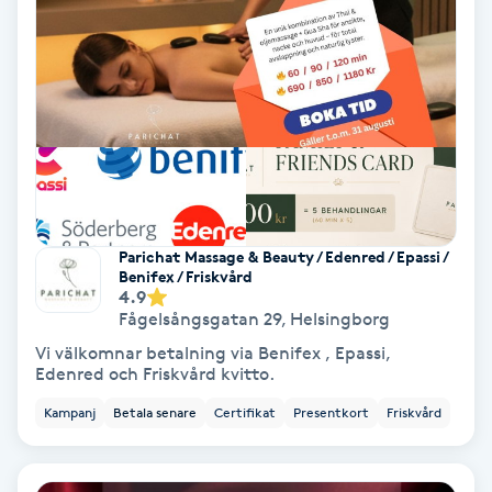
Keratinbehandling
Kinesiologi
Kinesisk medicin
Kiropraktik
Parichat Massage & Beauty / Edenred / Epassi /
Benifex / Friskvård
Klangmassage
4.9
Fågelsångsgatan 29
,
Helsingborg
Klippning
Vi välkomnar betalning via Benifex , Epassi,
Edenred och Friskvård kvitto.
Klippning & Slingor
Kampanj
Betala senare
Certifikat
Presentkort
Friskvård
Klippning ungdom