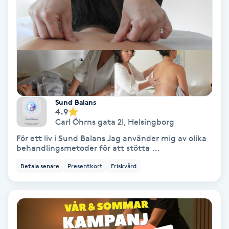
IPL
IPL hårborttagning
IR-massage
J
Sund Balans
4.9
Japansk massage
Carl Öhrns gata 2I
,
Helsingborg
K
För ett liv i Sund Balans Jag använder mig av olika
behandlingsmetoder för att stötta ...
K18
Betala senare
Presentkort
Friskvård
Katun fransar
Kemisk peeling