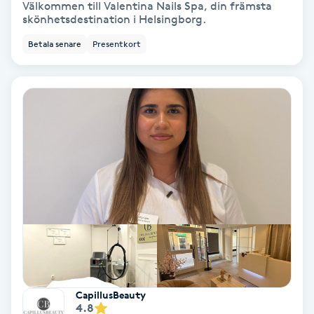
Välkommen till Valentina Nails Spa, din främsta
skönhetsdestination i Helsingborg.
Volymfransar
Betala senare
Presentkort
Vårtor
Y
Yin Yoga
Yoga
Yoga Nidra
Yogamassage
Z
Zonterapi
CapillusBeauty
4.8