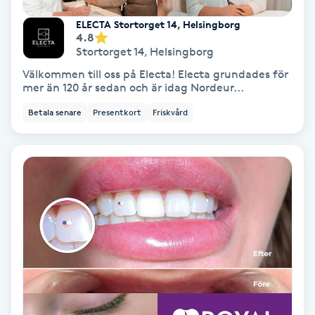
ELECTA Stortorget 14, Helsingborg
Nagelvård
4.8
Stortorget 14
,
Helsingborg
Välkommen till oss på Electa! Electa grundades för
Naglar borttagning
mer än 120 år sedan och är idag Nordeur...
Betala senare
Presentkort
Friskvård
Naglar reparation
Naprapati
Navelpiercing
NBE-massage
Ny frisyr
O