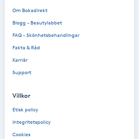
Extensions borttagning
Om Bokadirekt
Eyeliner-tatuering
Blogg - Beautylabbet
F
FAQ - Skönhetsbehandlingar
Face framing
Fakta & Råd
Karriär
Faceliftmassage
Support
Fet hårbotten
Villkor
Fettreducering
Etisk policy
Fibromassage
Integritetspolicy
Fillers
Cookies