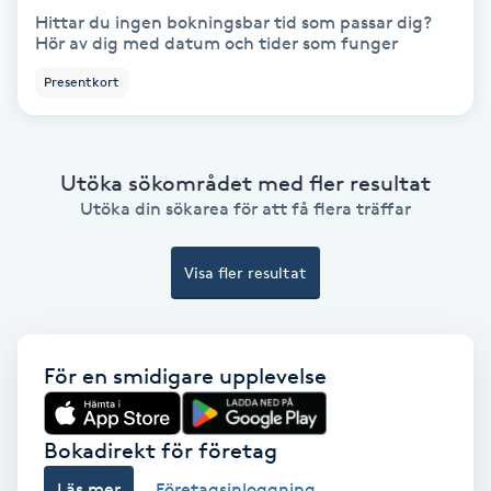
Hittar du ingen bokningsbar tid som passar dig?
Hör av dig med datum och tider som funger
Bottenfärg
Presentkort
Brynformning
Brynfärgning
Utöka sökområdet med fler resultat
Utöka din sökarea för att få flera träffar
Brynplockning
Visa fler resultat
Bröllopsuppsättning
C
För en smidigare upplevelse
Celluliter
Coachning
Bokadirekt för företag
Läs mer
Företagsinloggning