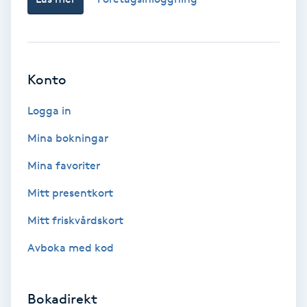
Color correction
Cryoterapi
D
Konto
Damklippning
Logga in
Mina bokningar
Dermapen
Mina favoriter
Diamantslipning
Mitt presentkort
E
Mitt friskvårdskort
Enzympeeling
Avboka med kod
Extensions
Bokadirekt