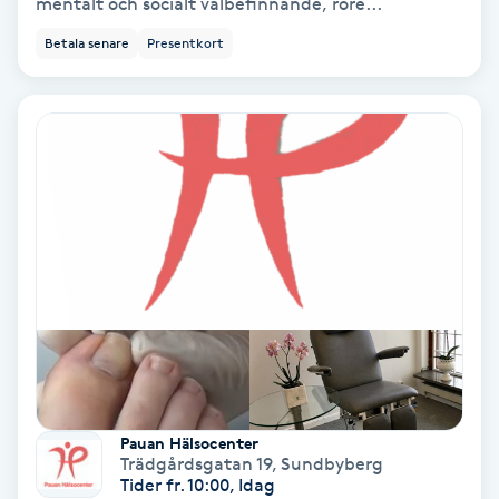
mentalt och socialt välbefinnande, röre...
Ansiktsbehandling djuprengörande
Betala senare
Presentkort
B
Babylights
Balayage
Bambumassage
Barber
Barnklippning
BIAB
Pauan Hälsocenter
Trädgårdsgatan 19
,
Sundbyberg
Blowout
Tider fr. 10:00, Idag