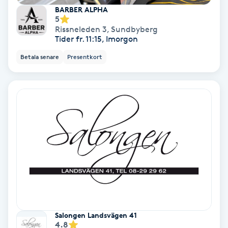
BARBER ALPHA
5
PRP (Platelet Rich Plasma)
Rissneleden 3
,
Sundbyberg
Tider fr. 11:15, Imorgon
PRX-T33
Betala senare
Presentkort
Psoriasis
PT
R
Radiofrekvens
Rakning
Reflexologi
Salongen Landsvägen 41
4.8