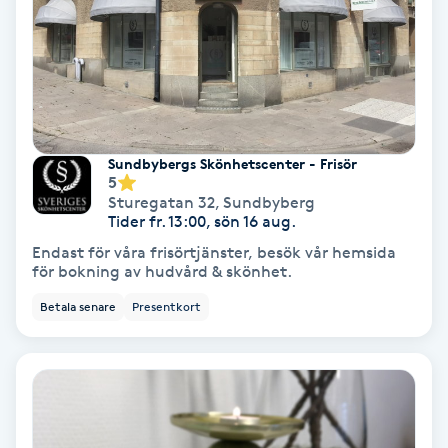
Hypnos
Hårborttagning
Hårbottenbehandling
Sundbybergs Skönhetscenter - Frisör
5
Hårförlängning
Sturegatan 32
,
Sundbyberg
Tider fr. 13:00, sön 16 aug.
Hårvård
Endast för våra frisörtjänster, besök vår hemsida
för bokning av hudvård & skönhet.
Hälsa
Betala senare
Presentkort
Hälsprickor
I
Idrottsmassage