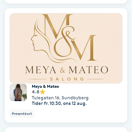
Skoinlägg
Skägg
Skäggfärgning
Skäggklippning
Skäggtrimmning
Meya & Mateo
4.8
Skönhet
Tulegatan 16
,
Sundbyberg
Tider fr. 10:30, ons 12 aug.
Slingor
Presentkort
Sockring