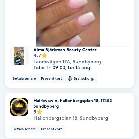
Lymfmassage
Läpptatuering
M
Makeup
Alma Björkman Beauty Center
4.7
Manikyr & Pedikyr
Landsvägen 17A
,
Sundbyberg
Tider fr. 09:00, tor 13 aug.
Massage
Betala senare
Presentkort
Branschorg.
Medial vägledning
Hairbyawin, hallonbergsplan 18, 17452
Sundbyberg
5
Medicinsk massage
Hallonbergsplan 18
,
Sundbyberg
Betala senare
Presentkort
Meditation