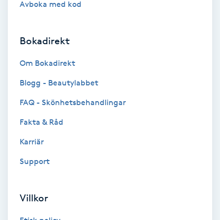
Avboka med kod
Volymfransar
Bokadirekt
Vårtor
Y
Om Bokadirekt
Yin Yoga
Blogg - Beautylabbet
FAQ - Skönhetsbehandlingar
Yoga
Fakta & Råd
Yoga Nidra
Karriär
Support
Yogamassage
Z
Villkor
Zonterapi