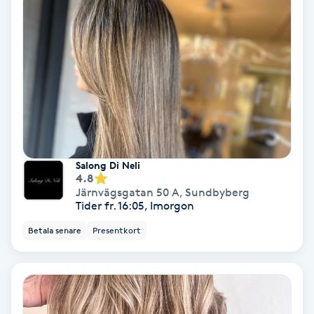
Nagelförlängning akryl
Nagelförlängning gelé
Nagelförlängning glasfiber
Nagelförlängning silke
Salong Di Neli
4.8
Järnvägsgatan 50 A
,
Sundbyberg
Nagelförstärkning
Tider fr. 16:05, Imorgon
Betala senare
Presentkort
Nagelklippning
Nagelsvamp
Nageltrång