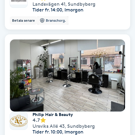
Regndroppsmassage
Landsvägen 41
,
Sundbyberg
Tider fr. 14:00, Imorgon
Reiki
Betala senare
Branschorg.
Reikihealing
Reiki massage
Restorative Yoga
Rosacea
Rosenmetoden
Philip Hair & Beauty
4.7
Ryggmassage
Ursviks Allé 43
,
Sundbyberg
S
Tider fr. 10:00, Imorgon