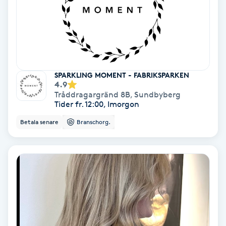
Olaplex
Olaplexbehandling
Ombre
SPARKLING MOMENT - FABRIKSPARKEN
4.9
Tråddragargränd 8B
,
Sundbyberg
Ombre brows
Tider fr. 12:00, Imorgon
Betala senare
Branschorg.
Ombre naglar
Optiker
Ortobionomi
Ortopedi