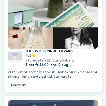
IPL
IPL hårborttagning
IR-massage
J
SOLEUS MEDICINSK FOTVÅRD
4.9
Japansk massage
Sturegatan 22
,
Sundbyberg
K
Tider fr. 12:00, ons 12 aug.
Vi tar emot Kort eller Swish. Avbokning - Senast 24
K18
timmar innan avtalad tid. I annat fal
Presentkort
Katun fransar
Kemisk peeling