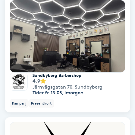
Spa
Spa manikyr & pedikyr
Spa-manikyr
Spa-pedikyr
Sundbyberg Barbershop
Spraytan
4.9
Järnvägsgatan 70
,
Sundbyberg
Tider fr. 13:05, Imorgon
Stylist
Kampanj
Presentkort
Sugaring
Svensk massage