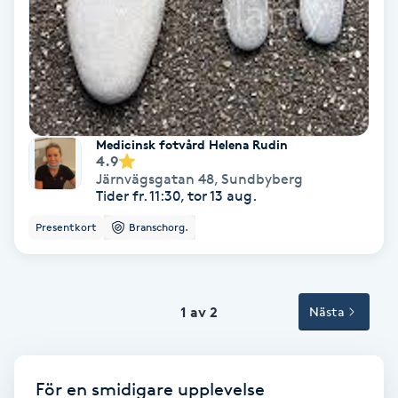
Terapi
Thaimassage
Toning
Medicinsk fotvård Helena Rudin
Torr hårbotten
4.9
Järnvägsgatan 48
,
Sundbyberg
Tider fr. 11:30, tor 13 aug.
Torrborstning
Presentkort
Branschorg.
Triggerpunktsmassage
Trådning
1 av 2
Nästa
Träning
För en smidigare upplevelse