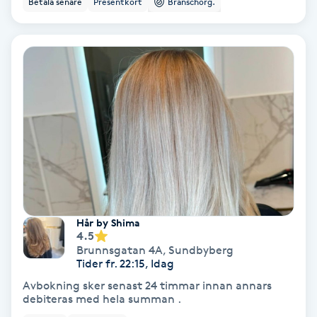
Betala senare
Presentkort
Branschorg.
Ansiktsbehandling djuprengörande
B
Babylights
Balayage
Bambumassage
Barber
Hår by Shima
Barnklippning
4.5
Brunnsgatan 4A
,
Sundbyberg
Tider fr. 22:15, Idag
BIAB
Avbokning sker senast 24 timmar innan annars
debiteras med hela summan .
Blowout