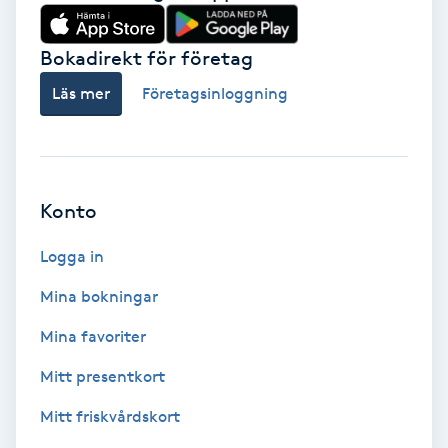
Tvätt & Fön
V
Bokadirekt för företag
Vaccination
Läs mer
Företagsinloggning
Vampyrbehandling
Vaxning
Konto
Vaxning brasiliansk
Logga in
Mina bokningar
Veterinär
Mina favoriter
Vibrationsmassage
Mitt presentkort
Mitt friskvårdskort
Vinyasa Yoga