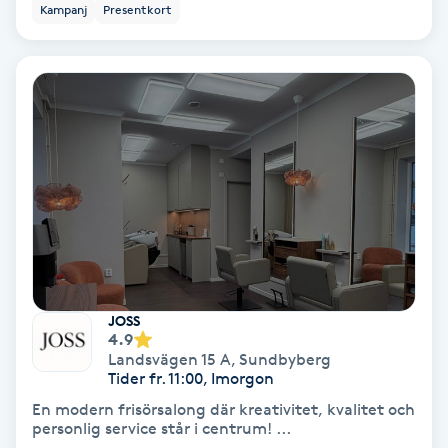
Kampanj
Presentkort
Bottenfärg
Brynformning
Brynfärgning
Brynplockning
Bröllopsuppsättning
C
JOSS
4.9
Celluliter
Landsvägen 15 A
,
Sundbyberg
Tider fr. 11:00, Imorgon
Coachning
En modern frisörsalong där kreativitet, kvalitet och
personlig service står i centrum! ...