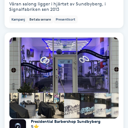
Extensions borttagning
Våran salong ligger i hjärtat av Sundbyberg, i
Signalfabriken sen 2013
Eyeliner-tatuering
Kampanj
Betala senare
Presentkort
F
Face framing
Faceliftmassage
Fet hårbotten
Fettreducering
Fibromassage
Fillers
Presidential Barbershop Sundbyberg
5