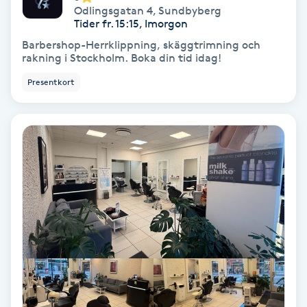
Odlingsgatan 4
,
Sundbyberg
Fotmassage
Tider fr. 15:15, Imorgon
Barbershop-Herrklippning, skäggtrimning och
Fotsvamp
rakning i Stockholm. Boka din tid idag!
Presentkort
Fotvård
Fransar
Fransborttagning
Fransfärgning
Fransförlängning
Fransförlängning Megavolym