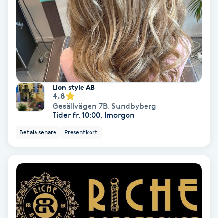
Koppningsmassage
Kosmetisk tatuering
Kostrådgivning
Lion style AB
4.8
Kroppsinpackning
Gesällvägen 7B
,
Sundbyberg
Tider fr. 10:00, Imorgon
Kroppspeeling
Betala senare
Presentkort
Käkledsbehandling
Kärlbehandling
L