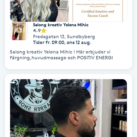
Färgning
Salong kreativ Yelena Mihic
Föning
4.9
G
Fredsgatan 13
,
Sundbyberg
Tider fr. 09:00, ons 12 aug.
Gel naglar
Salong kreativ Yelena Mihic ! Här erbjuder vi
färgning,huvudmassage och POSITIV ENERGI
Gelenaglar
Gellack
Gellack med förstärkning
Gravidmassage
Gravidyoga