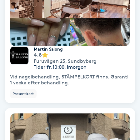
Hollywood Peel
Hot Stone Massage
Hot yoga
Martin Salong
4.8
Hudföryngring
Furuvägen 23
,
Sundbyberg
Tider fr. 10:00, Imorgon
Huduppstramning
Vid nagelbehandling, STÄMPELKORT finns. Garanti
1 vecka efter behandling.
Hudvård
Presentkort
Hyaluronsyra
Hyperhidros