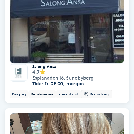
Keratinbehandling
Kinesiologi
Kinesisk medicin
Kiropraktik
Salong Ansa
4.7
Klangmassage
Esplanaden 16
,
Sundbyberg
Tider fr. 09:00, Imorgon
Klippning
Kampanj
Betala senare
Presentkort
Branschorg.
Klippning & Slingor
Klippning ungdom