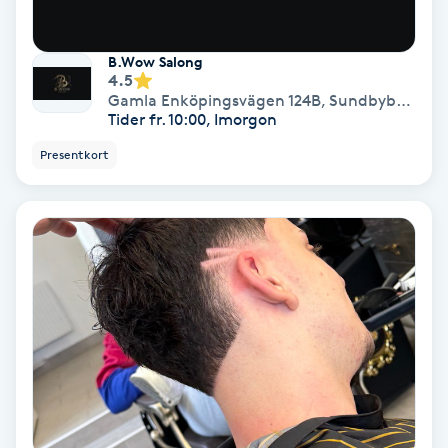
Personlig tränare
B.Wow Salong
4.5
Picolaser
Gamla Enköpingsvägen 124B
,
Sundbyberg
Tider fr. 10:00, Imorgon
Piercing
Presentkort
Pigmentbehandling
Pigmentfläckar
Plastikkirurgi
Powder brows
Power Yoga