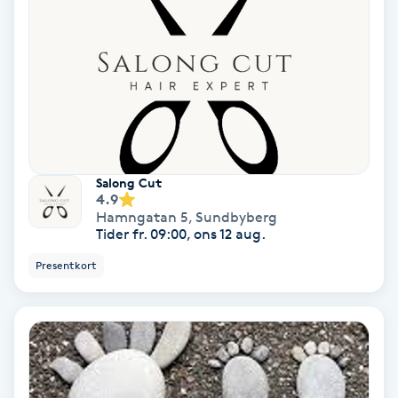
Svettbehandling
T
Tuina-massage
Taktil massage
Salong Cut
4.9
Tandblekning
Hamngatan 5
,
Sundbyberg
Tider fr. 09:00, ons 12 aug.
Tandläkare
Presentkort
Tatuering
Tatueringsborttagning