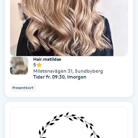
Nagelvård
Naglar borttagning
Naglar reparation
Hair.matildae
5
Naprapati
Milstensvägen 31
,
Sundbyberg
Tider fr. 09:30, Imorgon
Navelpiercing
Presentkort
NBE-massage
Ny frisyr
O