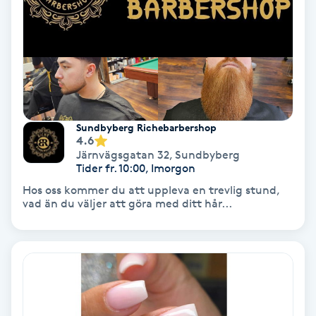
Laserbehandling
Lashlift Keratin
LED-ljusterapi
Liktornar
Sundbyberg Richebarbershop
4.6
Järnvägsgatan 32
,
Sundbyberg
LPG
Tider fr. 10:00, Imorgon
Hos oss kommer du att uppleva en trevlig stund,
LPG-behandling
vad än du väljer att göra med ditt hår...
LPG-massage
Luggklippning