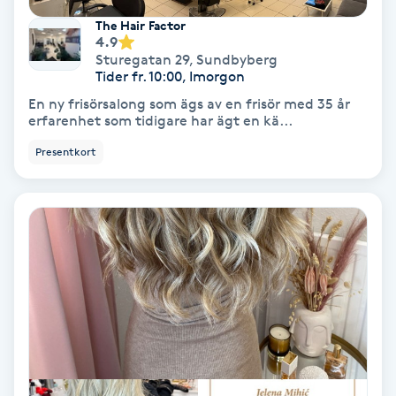
Fransförlängning Volym
The Hair Factor
4.9
Sturegatan 29
,
Sundbyberg
Fransk manikyr
Tider fr. 10:00, Imorgon
En ny frisörsalong som ägs av en frisör med 35 år
erfarenhet som tidigare har ägt en kä...
Fransrengöring
Presentkort
Frekvensterapi
Friskvård
Friskvårdsmassage
Frisör
Funktionsanalys