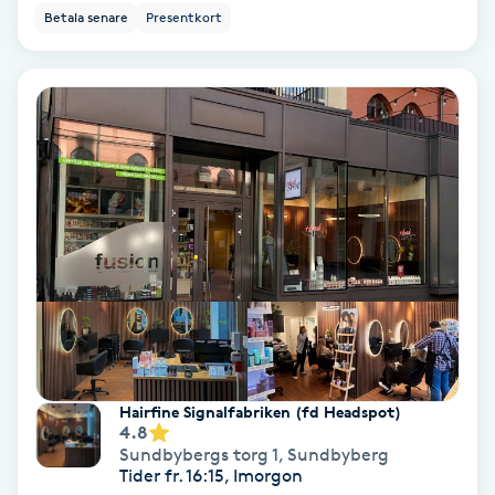
Color correction
Betala senare
Presentkort
Cryoterapi
D
Damklippning
Dermapen
Diamantslipning
E
Enzympeeling
Hairfine Signalfabriken (fd Headspot)
4.8
Extensions
Sundbybergs torg 1
,
Sundbyberg
Tider fr. 16:15, Imorgon