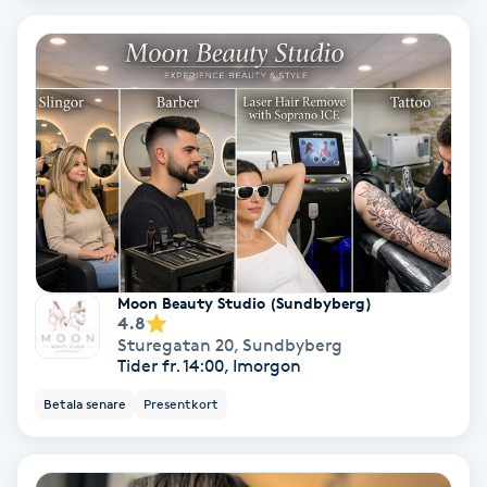
Medium
Megavolymfransar
Melasma
Mesoterapi
MicroPen
Moon Beauty Studio (Sundbyberg)
4.8
Microshading
Sturegatan 20
,
Sundbyberg
Tider fr. 14:00, Imorgon
Mixfransar
Betala senare
Presentkort
N
Nagelförlängning