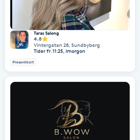
Osteopati
P
Paraffinbehandling
Taras Salong
4.8
Vintergatan 28
,
Sundbyberg
Pedikyr
Tider fr. 11:25, Imorgon
Presentkort
Pensionärklippning
Permanent
Permanent hårborttagning
Permanent ögonbrynsmakeup
Personal shopper