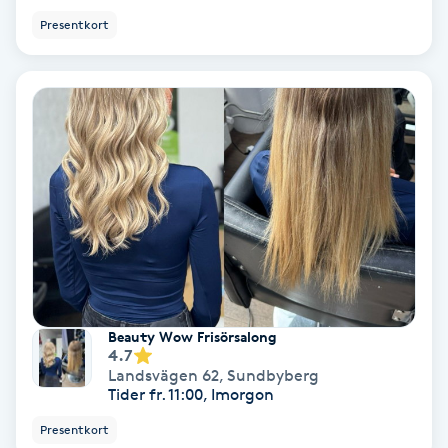
Presentkort
Samtalsterapi
Senioryoga
Shiatsu
Singelfransar
Sjukgymnastik
Skalpmassage
Beauty Wow Frisörsalong
4.7
Skinbooster
Landsvägen 62
,
Sundbyberg
Tider fr. 11:00, Imorgon
Sklerosering
Presentkort