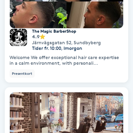
Gruppträning
The Magic BarberShop
Gua Sha-massage
4.9
H
Järnvägsgatan 52
,
Sundbyberg
Tider fr. 10:00, Imorgon
Hatha Yoga
Welcome We offer exceptional hair care expertise
in a calm environment, with personali...
Headspa
Presentkort
Healing
Herrklippning
HIFU