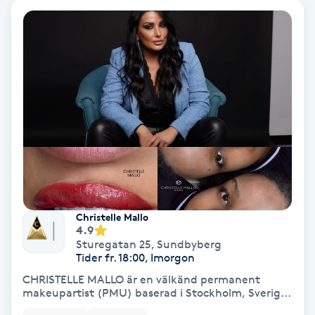
Keratinbehandling
Kinesiologi
Kinesisk medicin
Kiropraktik
Klangmassage
Christelle Mallo
Klippning
4.9
Sturegatan 25
,
Sundbyberg
Tider fr. 18:00, Imorgon
Klippning & Slingor
CHRISTELLE MALLO är en välkänd permanent
makeupartist (PMU) baserad i Stockholm, Sverig...
Klippning ungdom