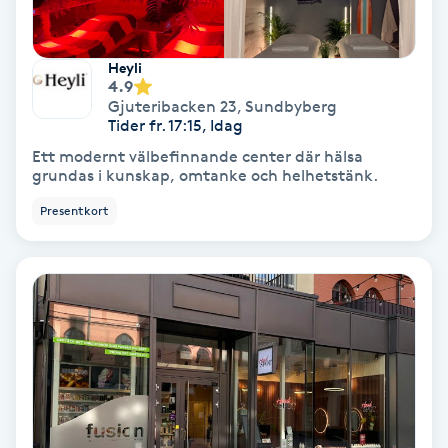
Fotmassage
Heyli
Fotsvamp
4.9
Gjuteribacken 23
,
Sundbyberg
Tider fr. 17:15, Idag
Fotvård
Ett modernt välbefinnande center där hälsa
grundas i kunskap, omtanke och helhetstänk.
Fransar
Presentkort
Fransborttagning
Fransfärgning
Fransförlängning
Fransförlängning Megavolym