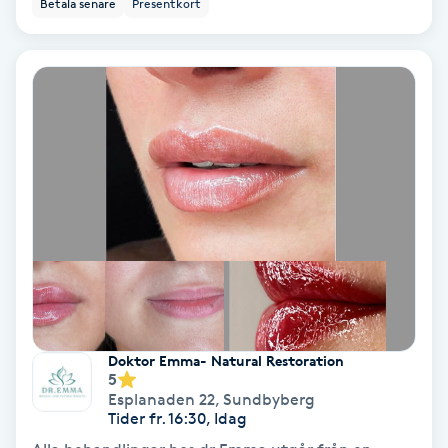
Betala senare
Presentkort
Koppningsmassage
Kosmetisk tatuering
Kostrådgivning
Kroppsinpackning
Kroppspeeling
Käkledsbehandling
Doktor Emma- Natural Restoration
Kärlbehandling
5
Esplanaden 22
,
Sundbyberg
L
Tider fr. 16:30, Idag