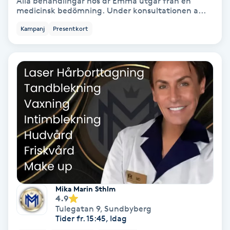
Alla behandlingar hos dr Emma utgår från en
Laserbehandling
medicinsk bedömning. Under konsultationen a...
Kampanj
Presentkort
Lashlift Keratin
LED-ljusterapi
Liktornar
LPG
LPG-behandling
LPG-massage
Mika Marin Sthlm
4.9
Luggklippning
Tulegatan 9
,
Sundbyberg
Tider fr. 15:45, Idag