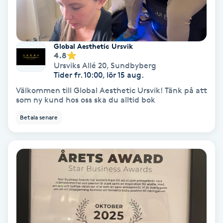
PRP (Platelet Rich Plasma)
Global Aesthetic Ursvik
PRX-T33
4.8
Ursviks Allé 20
,
Sundbyberg
Tider fr. 10:00, lör 15 aug.
Psoriasis
Välkommen till Global Aesthetic Ursvik! Tänk på att
som ny kund hos oss ska du alltid bok
PT
Betala senare
R
Radiofrekvens
Rakning
Reflexologi