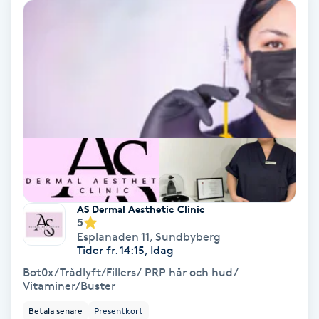
Hollywood Peel
Hot Stone Massage
Hot yoga
Hudföryngring
Huduppstramning
AS Dermal Aesthetic Clinic
Hudvård
5
Esplanaden 11
,
Sundbyberg
Tider fr. 14:15, Idag
Hyaluronsyra
Bot0x/Trådlyft/Fillers/ PRP hår och hud/
Vitaminer/Buster
Hyperhidros
Betala senare
Presentkort