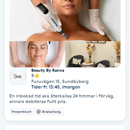
Gruppträning
Gua Sha-massage
H
Hatha Yoga
Beauty By Ranna
Headspa
5
Furuvägen 15
,
Sundbyberg
Healing
Tider fr. 13:45, Imorgon
En inbokad tid ska återkallas 24 timmar i förväg,
annars debiteras fullt pris.
Herrklippning
Presentkort
Branschorg.
HIFU