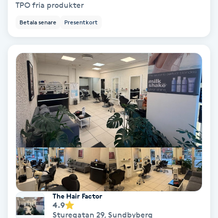
TPO fria produkter
Medium
Betala senare
Presentkort
Megavolymfransar
Melasma
Mesoterapi
MicroPen
Microshading
Mixfransar
N
The Hair Factor
4.9
Sturegatan 29
,
Sundbyberg
Nagelförlängning