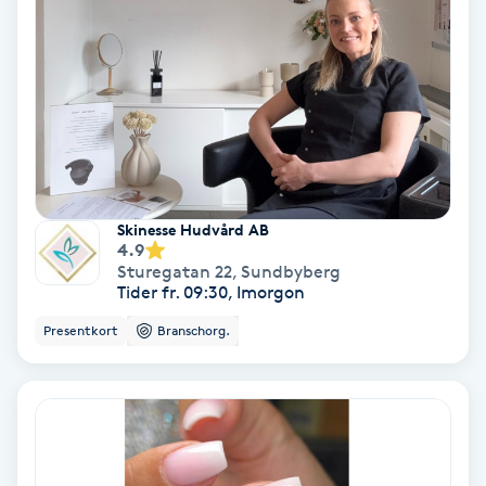
Svettbehandling
T
Tuina-massage
Taktil massage
Skinesse Hudvård AB
Tandblekning
4.9
Sturegatan 22
,
Sundbyberg
Tider fr. 09:30, Imorgon
Tandläkare
Presentkort
Branschorg.
Tatuering
Tatueringsborttagning