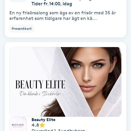
Tider fr. 14:00, Idag
En ny frisörsalong som ägs av en frisör med 35 år
Nagelförlängning akryl
erfarenhet som tidigare har ägt en kä...
Presentkort
Nagelförlängning gelé
Nagelförlängning glasfiber
Nagelförlängning silke
Nagelförstärkning
Nagelklippning
Nagelsvamp
Beauty Elite
4.8
Nageltrång
Duvgränd 1
,
Sundbyberg