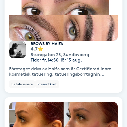
Skoinlägg
Skägg
Skäggfärgning
BROWS BY HAIFA
4.7
Sturegatan 25
,
Sundbyberg
Skäggklippning
Tider fr. 14:50, lör 15 aug.
Företaget drivs av Haifa som är Certifierad inom
Skäggtrimmning
kosmetisk tatuering, tatueringsborrtagnin...
Betala senare
Presentkort
Skönhet
Slingor
Sockring