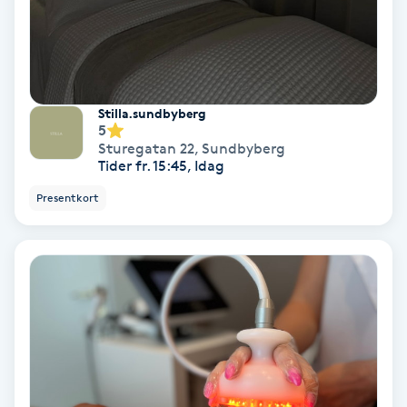
Tvätt & Fön
V
Vaccination
Stilla.sundbyberg
Vampyrbehandling
5
Sturegatan 22
,
Sundbyberg
Tider fr. 15:45, Idag
Vaxning
Presentkort
Vaxning brasiliansk
Veterinär
Vibrationsmassage
Vinyasa Yoga