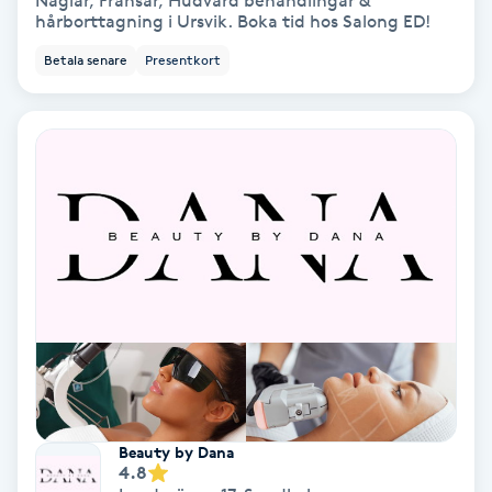
Naglar, Fransar, Hudvård behandlingar &
hårborttagning i Ursvik. Boka tid hos Salong ED!
Bottenfärg
Betala senare
Presentkort
Brynformning
Brynfärgning
Brynplockning
Bröllopsuppsättning
C
Celluliter
Coachning
Beauty by Dana
4.8