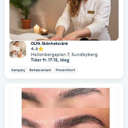
Samtalsterapi
Senioryoga
Shiatsu
OLFA Skönhetsvård
4.6
Hallonbergsplan 7
,
Sundbyberg
Singelfransar
Tider fr. 17:15, Idag
Kampanj
Betala senare
Presentkort
Sjukgymnastik
Skalpmassage
Skinbooster
Sklerosering