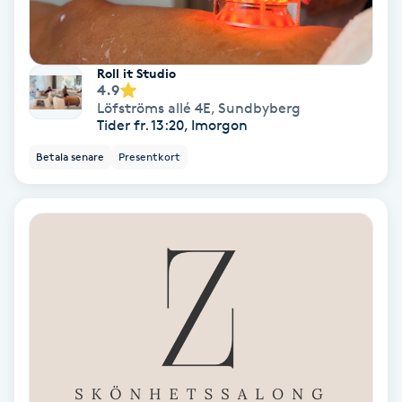
Volymfransar
Roll it Studio
Vårtor
4.9
Y
Löfströms allé 4E
,
Sundbyberg
Tider fr. 13:20, Imorgon
Yin Yoga
Betala senare
Presentkort
Yoga
Yoga Nidra
Yogamassage
Z
Zonterapi