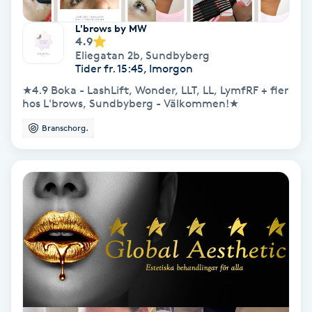
L'brows by MW
Personlig tränare
4.9
Eliegatan 2b
,
Sundbyberg
Tider fr. 15:45, Imorgon
Picolaser
★4.9 Boka - LashLift, Wonder, LLT, LL, LymfRF + fler
hos L'brows, Sundbyberg - Välkommen!★
Piercing
Branschorg.
Pigmentbehandling
Pigmentfläckar
Plastikkirurgi
Powder brows
Power Yoga