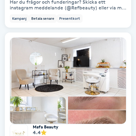
Har du frågor och funderingar? Skicka ett
Olaplex
instagram meddelande (@Refbeauty) eller via m...
Kampanj
Betala senare
Presentkort
Olaplexbehandling
Ombre
Ombre brows
Ombre naglar
Optiker
Ortobionomi
Ortopedi
Mafa Beauty
4.4