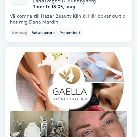
Landsvägen 17
,
Sundbyberg
Color correction
Tider fr. 18:05, Idag
Välkomna till Hazar Beauty Klinik! Här bokar du tid
Cryoterapi
hos mig Dana Mardini
D
Kampanj
Betala senare
Presentkort
Damklippning
Dermapen
Diamantslipning
E
Enzympeeling
Extensions