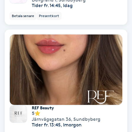
Tider fr. 14:45, Idag
Nagelvård
Betala senare
Presentkort
Naglar borttagning
Naglar reparation
Naprapati
Navelpiercing
NBE-massage
REF Beauty
5
Ny frisyr
Järnvägsgatan 36
,
Sundbyberg
O
Tider fr. 13:45, Imorgon