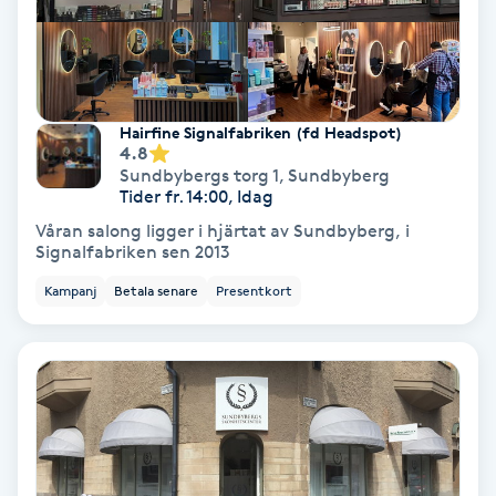
Fransförlängning Volym
Fransk manikyr
Hairfine Signalfabriken (fd Headspot)
4.8
Fransrengöring
Sundbybergs torg 1
,
Sundbyberg
Tider fr. 14:00, Idag
Frekvensterapi
Våran salong ligger i hjärtat av Sundbyberg, i
Signalfabriken sen 2013
Friskvård
Kampanj
Betala senare
Presentkort
Friskvårdsmassage
Frisör
Funktionsanalys