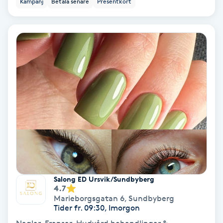
Kampanj
Betala senare
Presentkort
Ansiktsbehandling djuprengörande
B
Babylights
Balayage
Bambumassage
Barber
Barnklippning
Salong ED Ursvik/Sundbyberg
4.7
BIAB
Marieborgsgatan 6
,
Sundbyberg
Tider fr. 09:30, Imorgon
Blowout