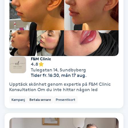
Spa
Spa manikyr & pedikyr
Spa-manikyr
Spa-pedikyr
F&M Clinic
4.8
Tulegatan 14
,
Sundbyberg
Spraytan
Tider fr. 16:30, mån 17 aug.
Upptäck skönhet genom expertis på F&M Clinic
Konsultation Om du inte hittar någon led
Stylist
Kampanj
Betala senare
Presentkort
Sugaring
Svensk massage