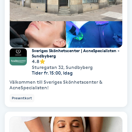
Färgning
Föning
G
Gel naglar
Sveriges Skönhetscenter | AcneSpecialisten -
Sundbyberg
4.8
Gelenaglar
Sturegatan 32
,
Sundbyberg
Tider fr. 15:00, Idag
Gellack
Välkommen till Sveriges Skönhetscenter &
AcneSpecialisten!
Gellack med förstärkning
Presentkort
Gravidmassage
Gravidyoga