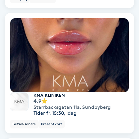
IPL
IPL hårborttagning
IR-massage
J
Japansk massage
K
KMA KLINIKEN
K18
4.9
Starrbäcksgatan 11a
,
Sundbyberg
Tider fr. 15:30, Idag
Katun fransar
Betala senare
Presentkort
Kemisk peeling