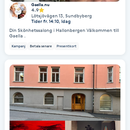
Extensions borttagning
Gaella.nu
4.9
Lötsjövägen 13
,
Sundbyberg
Eyeliner-tatuering
Tider fr. 14:10, Idag
F
Din Skönhetssalong i Hallonbergen Välkommen till
Gaella .
Face framing
Kampanj
Betala senare
Presentkort
Faceliftmassage
Fet hårbotten
Fettreducering
Fibromassage
Fillers