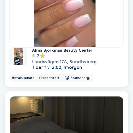
Terapi
Thaimassage
Toning
Alma Björkman Beauty Center
Torr hårbotten
4.7
Landsvägen 17A
,
Sundbyberg
Tider fr. 13:00, Imorgon
Torrborstning
Betala senare
Presentkort
Branschorg.
Triggerpunktsmassage
Trådning
Träning