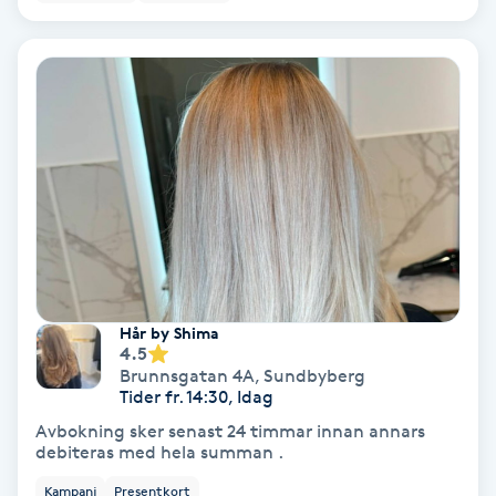
Hypnos
Hårborttagning
Hårbottenbehandling
Hårförlängning
Hårvård
Hälsa
Hår by Shima
4.5
Brunnsgatan 4A
,
Sundbyberg
Hälsprickor
Tider fr. 14:30, Idag
I
Avbokning sker senast 24 timmar innan annars
debiteras med hela summan .
Idrottsmassage
Kampanj
Presentkort