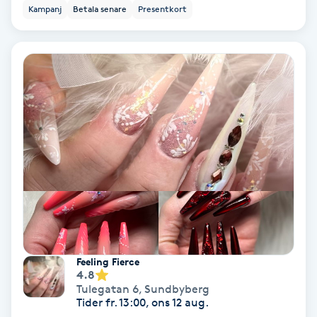
Lymfmassage
Kampanj
Betala senare
Presentkort
Läpptatuering
M
Makeup
Manikyr & Pedikyr
Massage
Medial vägledning
Medicinsk massage
Feeling Fierce
4.8
Tulegatan 6
,
Sundbyberg
Meditation
Tider fr. 13:00, ons 12 aug.