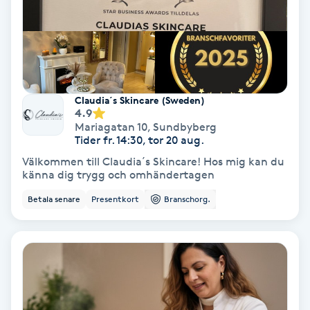
Regndroppsmassage
Reiki
Reikihealing
Claudia´s Skincare (Sweden)
4.9
Reiki massage
Mariagatan 10
,
Sundbyberg
Tider fr. 14:30, tor 20 aug.
Välkommen till Claudia´s Skincare! Hos mig kan du
Restorative Yoga
känna dig trygg och omhändertagen
Betala senare
Presentkort
Branschorg.
Rosacea
Rosenmetoden
Ryggmassage
S