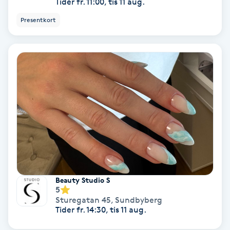
Tider fr. 11:00, tis 11 aug.
Fotmassage
Presentkort
Fotsvamp
Fotvård
Fransar
Fransborttagning
Fransfärgning
Beauty Studio S
Fransförlängning
5
Sturegatan 45
,
Sundbyberg
Tider fr. 14:30, tis 11 aug.
Fransförlängning Megavolym