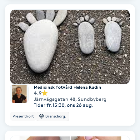
Fransförlängning Volym
Fransk manikyr
Fransrengöring
Frekvensterapi
Friskvård
Medicinsk fotvård Helena Rudin
4.9
Friskvårdsmassage
Järnvägsgatan 48
,
Sundbyberg
Tider fr. 15:30, ons 26 aug.
Frisör
Presentkort
Branschorg.
Funktionsanalys