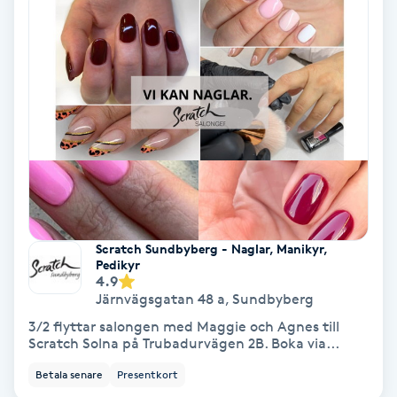
Färgning
Föning
G
Gel naglar
Gelenaglar
Gellack
Scratch Sundbyberg - Naglar, Manikyr,
Pedikyr
4.9
Gellack med förstärkning
Järnvägsgatan 48 a
,
Sundbyberg
3/2 flyttar salongen med Maggie och Agnes till
Gravidmassage
Scratch Solna på Trubadurvägen 2B. Boka via...
Betala senare
Presentkort
Gravidyoga