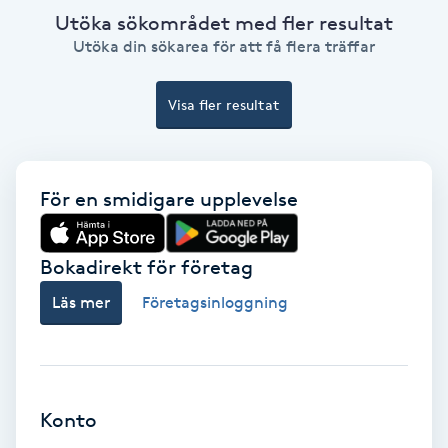
Hollywood Peel
Utöka sökområdet med fler resultat
Utöka din sökarea för att få flera träffar
Hot Stone Massage
Visa fler resultat
Hot yoga
Hudföryngring
För en smidigare upplevelse
Huduppstramning
Bokadirekt för företag
Hudvård
Läs mer
Företagsinloggning
Hyaluronsyra
Hyperhidros
Konto