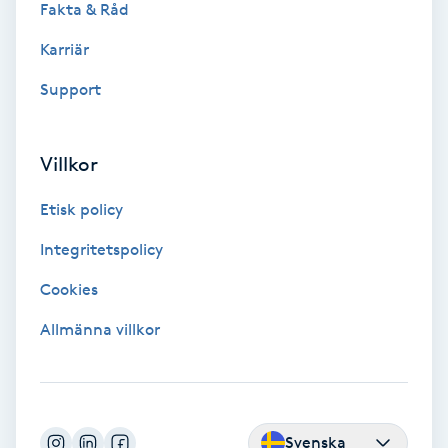
Fakta & Råd
IPL
Karriär
Support
IPL hårborttagning
IR-massage
Villkor
J
Etisk policy
Japansk massage
Integritetspolicy
K
Cookies
K18
Allmänna villkor
Katun fransar
Kemisk peeling
Svenska