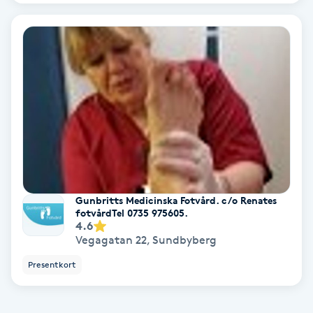
Gruppträning
Gua Sha-massage
H
Hatha Yoga
Headspa
Gunbritts Medicinska Fotvård. c/o Renates
Healing
fotvårdTel 0735 975605.
4.6
Vegagatan 22
,
Sundbyberg
Herrklippning
Presentkort
HIFU