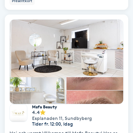
Presentkort
Ansiktsbehandling djuprengörande
B
Babylights
Balayage
Bambumassage
Barber
Barnklippning
Mafa Beauty
4.4
BIAB
Esplanaden 11
,
Sundbyberg
Tider fr. 12:00, Idag
Blowout