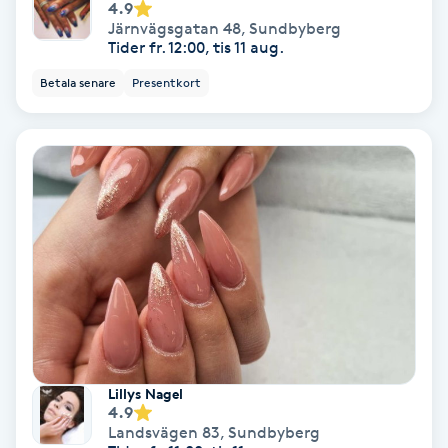
Extensions borttagning
4.9
Järnvägsgatan 48
,
Sundbyberg
Tider fr. 12:00, tis 11 aug.
Eyeliner-tatuering
Betala senare
Presentkort
F
Face framing
Faceliftmassage
Fet hårbotten
Fettreducering
Fibromassage
Lillys Nagel
4.9
Fillers
Landsvägen 83
,
Sundbyberg