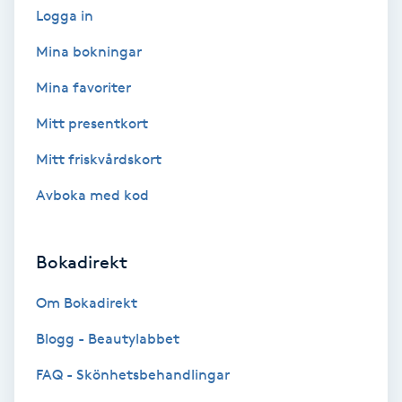
Logga in
Hypnos
Mina bokningar
Hårborttagning
Mina favoriter
Hårbottenbehandling
Mitt presentkort
Mitt friskvårdskort
Hårförlängning
Avboka med kod
Hårvård
Bokadirekt
Hälsa
Om Bokadirekt
Hälsprickor
Blogg - Beautylabbet
I
FAQ - Skönhetsbehandlingar
Idrottsmassage