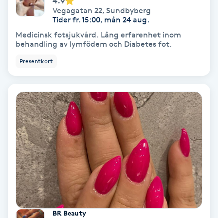
4.9
Color correction
Vegagatan 22
,
Sundbyberg
Tider fr. 15:00, mån 24 aug.
Cryoterapi
Medicinsk fotsjukvård. Lång erfarenhet inom
behandling av lymfödem och Diabetes fot.
D
Presentkort
Damklippning
Dermapen
Diamantslipning
E
Enzympeeling
Extensions
BR Beauty