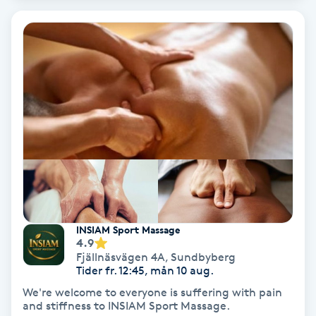
Hypnos
Hårborttagning
Hårbottenbehandling
Hårförlängning
Hårvård
Hälsa
INSIAM Sport Massage
4.9
Hälsprickor
Fjällnäsvägen 4A
,
Sundbyberg
Tider fr. 12:45, mån 10 aug.
I
We're welcome to everyone is suffering with pain
and stiffness to INSIAM Sport Massage.
Idrottsmassage