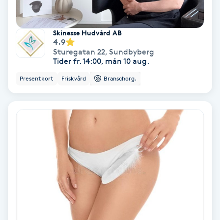
Nagelförlängning akryl
Skinesse Hudvård AB
4.9
Sturegatan 22
,
Sundbyberg
Nagelförlängning gelé
Tider fr. 14:00, mån 10 aug.
Presentkort
Friskvård
Branschorg.
Nagelförlängning glasfiber
Nagelförlängning silke
Nagelförstärkning
Nagelklippning
Nagelsvamp
Nageltrång