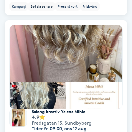
Tvätt & Fön
Kampanj
Betala senare
Presentkort
Friskvård
V
Vaccination
Vampyrbehandling
Vaxning
Vaxning brasiliansk
Veterinär
Vibrationsmassage
Salong kreativ Yelena Mihic
4.9
Fredsgatan 13
,
Sundbyberg
Vinyasa Yoga
Tider fr. 09:00, ons 12 aug.