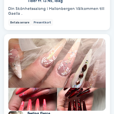
Tider fr. 13:45, Idag
Color correction
Din Skönhetssalong i Hallonbergen Välkommen till
Gaella .
Cryoterapi
Betala senare
Presentkort
D
Damklippning
Dermapen
Diamantslipning
E
Enzympeeling
Extensions
Feeling Fierce