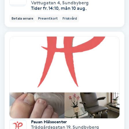
Vattugatan 4
,
Sundbyberg
Tider fr. 14:10, mån 10 aug.
Samtalsterapi
Betala senare
Presentkort
Friskvård
Senioryoga
Shiatsu
Singelfransar
Sjukgymnastik
Skalpmassage
Skinbooster
Pauan Hälsocenter
Sklerosering
Trädgårdsgatan 19
,
Sundbyberg