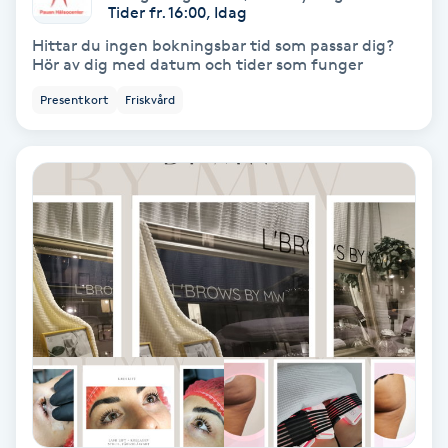
Tider fr. 16:00, Idag
Skoinlägg
Hittar du ingen bokningsbar tid som passar dig?
Hör av dig med datum och tider som funger
Skägg
Presentkort
Friskvård
Skäggfärgning
Skäggklippning
Skäggtrimmning
Skönhet
Slingor
Sockring