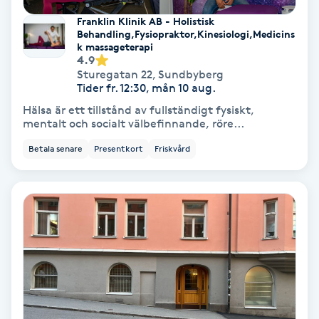
Fotmassage
Franklin Klinik AB - Holistisk
Behandling,Fysiopraktor,Kinesiologi,Medicins
k massageterapi
Fotsvamp
4.9
Sturegatan 22
,
Sundbyberg
Tider fr. 12:30, mån 10 aug.
Fotvård
Hälsa är ett tillstånd av fullständigt fysiskt,
mentalt och socialt välbefinnande, röre...
Fransar
Betala senare
Presentkort
Friskvård
Fransborttagning
Fransfärgning
Fransförlängning
Fransförlängning Megavolym