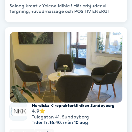
Salong kreativ Yelena Mihic ! Här erbjuder vi
Volymfransar
färgning,huvudmassage och POSITIV ENERGI
Vårtor
Y
Yin Yoga
Yoga
Yoga Nidra
Yogamassage
Nordiska Kiropraktorkliniken Sundbyberg
Z
4.9
Tulegatan 41
,
Sundbyberg
Zonterapi
Tider fr. 16:40, mån 10 aug.