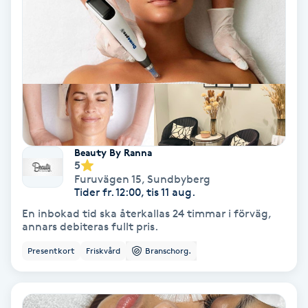
Gruppträning
Gua Sha-massage
H
Hatha Yoga
Beauty By Ranna
5
Headspa
Furuvägen 15
,
Sundbyberg
Tider fr. 12:00, tis 11 aug.
Healing
En inbokad tid ska återkallas 24 timmar i förväg,
annars debiteras fullt pris.
Herrklippning
Presentkort
Friskvård
Branschorg.
HIFU