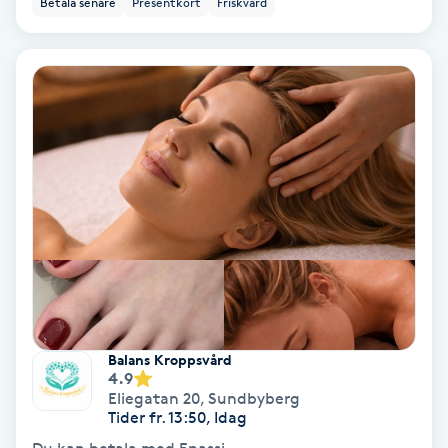
Betala senare
Presentkort
Friskvård
Ansiktsbehandling djuprengörande
B
Babylights
Balayage
Bambumassage
Barber
Barnklippning
Balans Kroppsvård
4.9
BIAB
Eliegatan 20
,
Sundbyberg
Tider fr. 13:50, Idag
Blowout