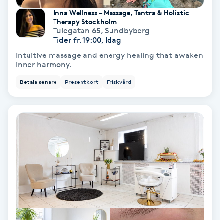
Olaplex
Inna Wellness – Massage, Tantra & Holistic
Therapy Stockholm
Tulegatan 65
,
Sundbyberg
Olaplexbehandling
Tider fr. 19:00, Idag
Intuitive massage and energy healing that awaken
inner harmony.
Ombre
Betala senare
Presentkort
Friskvård
Ombre brows
Ombre naglar
Optiker
Ortobionomi
Ortopedi