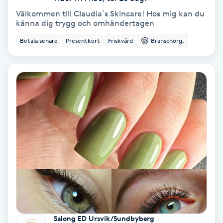
Laserbehandling
Välkommen till Claudia´s Skincare! Hos mig kan du
känna dig trygg och omhändertagen
Lashlift Keratin
Betala senare
Presentkort
Friskvård
Branschorg.
LED-ljusterapi
Liktornar
LPG
LPG-behandling
LPG-massage
Luggklippning
Salong ED Ursvik/Sundbyberg