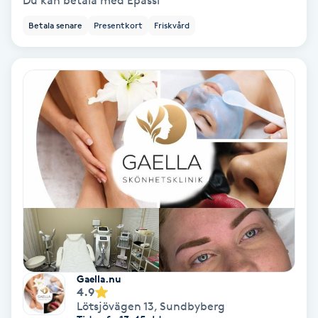
Du kan betala med Epassi
Betala senare
Presentkort
Friskvård
Bottenfärg
Brynformning
Brynfärgning
Brynplockning
Bröllopsuppsättning
C
Celluliter
Gaella.nu
Coachning
4.9
Lötsjövägen 13
,
Sundbyberg