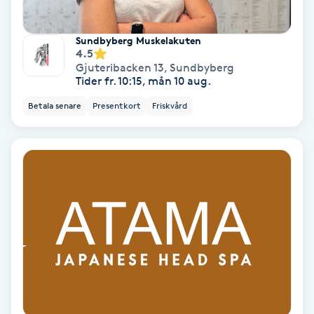
PRP (Platelet Rich Plasma)
Sundbyberg Muskelakuten
4.5
Gjuteribacken 13
,
Sundbyberg
PRX-T33
Tider fr. 10:15, mån 10 aug.
Betala senare
Presentkort
Friskvård
Psoriasis
PT
R
Radiofrekvens
Rakning
Reflexologi