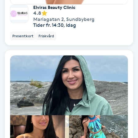
Elviras Beauty Clinic
4.8
Nagelvård
Mariagatan 2
,
Sundbyberg
Tider fr. 14:30, Idag
Naglar borttagning
Presentkort
Friskvård
Naglar reparation
Naprapati
Navelpiercing
NBE-massage
Ny frisyr
O