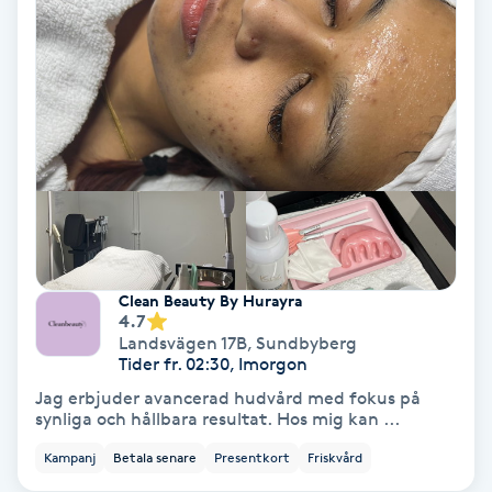
Hollywood Peel
Hot Stone Massage
Hot yoga
Hudföryngring
Huduppstramning
Clean Beauty By Hurayra
4.7
Hudvård
Landsvägen 17B
,
Sundbyberg
Tider fr. 02:30, Imorgon
Hyaluronsyra
Jag erbjuder avancerad hudvård med fokus på
synliga och hållbara resultat. Hos mig kan ...
Hyperhidros
Kampanj
Betala senare
Presentkort
Friskvård