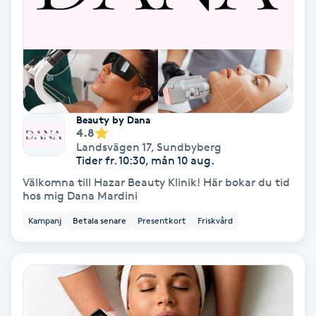
Färgning
Föning
G
Gel naglar
Beauty by Dana
4.8
Landsvägen 17
,
Sundbyberg
Gelenaglar
Tider fr. 10:30, mån 10 aug.
Välkomna till Hazar Beauty Klinik! Här bokar du tid
Gellack
hos mig Dana Mardini
Kampanj
Betala senare
Presentkort
Friskvård
Gellack med förstärkning
Gravidmassage
Gravidyoga