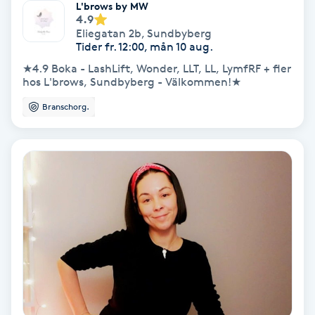
L'brows by MW
4.9
Spa
Eliegatan 2b
,
Sundbyberg
Tider fr. 12:00, mån 10 aug.
Spa manikyr & pedikyr
★4.9 Boka - LashLift, Wonder, LLT, LL, LymfRF + fler
hos L'brows, Sundbyberg - Välkommen!★
Spa-manikyr
Branschorg.
Spa-pedikyr
Spraytan
Stylist
Sugaring
Svensk massage