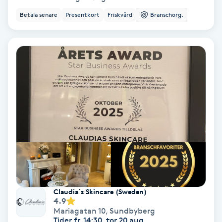
Betala senare
Presentkort
Friskvård
Branschorg.
Koppningsmassage
Kosmetisk tatuering
Kostrådgivning
Kroppsinpackning
Kroppspeeling
Käkledsbehandling
Kärlbehandling
Claudia´s Skincare (Sweden)
L
4.9
Mariagatan 10
,
Sundbyberg
Tider fr. 14:30, tor 20 aug.