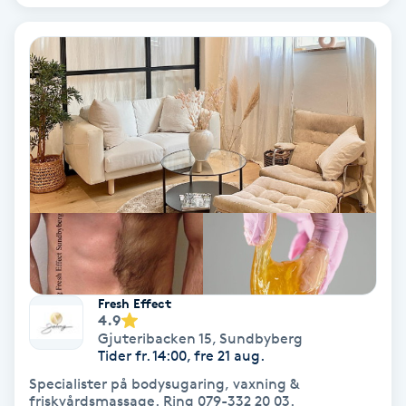
Keratinbehandling
Kinesiologi
Kinesisk medicin
Kiropraktik
Klangmassage
Klippning
Fresh Effect
4.9
Klippning & Slingor
Gjuteribacken 15
,
Sundbyberg
Tider fr. 14:00, fre 21 aug.
Specialister på bodysugaring, vaxning &
Klippning ungdom
friskvårdsmassage. Ring 079-332 20 03.