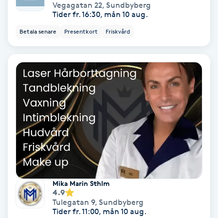
Terapi
Vegagatan 22
,
Sundbyberg
Tider fr. 16:30, mån 10 aug.
Thaimassage
Betala senare
Presentkort
Friskvård
Toning
Torr hårbotten
Torrborstning
Triggerpunktsmassage
Trådning
Mika Marin Sthlm
4.9
Träning
Tulegatan 9
,
Sundbyberg
Tider fr. 11:00, mån 10 aug.