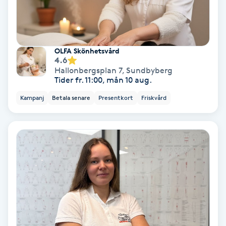
Personlig tränare
Picolaser
OLFA Skönhetsvård
4.6
Hallonbergsplan 7
,
Sundbyberg
Piercing
Tider fr. 11:00, mån 10 aug.
Kampanj
Betala senare
Presentkort
Friskvård
Pigmentbehandling
Pigmentfläckar
Plastikkirurgi
Powder brows
Power Yoga