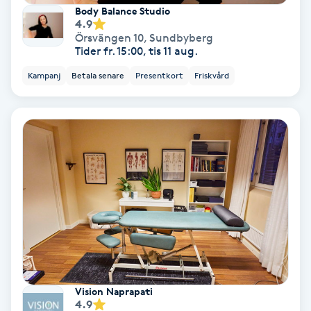
Body Balance Studio
4.9
Svettbehandling
Örsvängen 10
,
Sundbyberg
T
Tider fr. 15:00, tis 11 aug.
Kampanj
Betala senare
Presentkort
Friskvård
Tuina-massage
Taktil massage
Tandblekning
Tandläkare
Tatuering
Tatueringsborttagning
Vision Naprapati
4.9