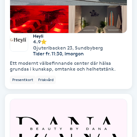
Fransförlängning Volym
Fransk manikyr
Heyli
4.9
Fransrengöring
Gjuteribacken 23
,
Sundbyberg
Tider fr. 11:30, Imorgon
Frekvensterapi
Ett modernt välbefinnande center där hälsa
grundas i kunskap, omtanke och helhetstänk.
Friskvård
Presentkort
Friskvård
Friskvårdsmassage
Frisör
Funktionsanalys