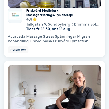
Medium
Friskvård Medicinsk
Massage/Närings/Fysioterapi
4.9
Megavolymfransar
Tallgatan 9
,
Sundbyberg ( Bromma Solna )
Tider fr. 12:30, ons 12 aug.
Melasma
Ayurveda Massage Stress Spänningar Migrän
Behandling Gravid hälsa Friskvård Lymfatisk
Mesoterapi
Presentkort
MicroPen
Microshading
Mixfransar
N
Nagelförlängning