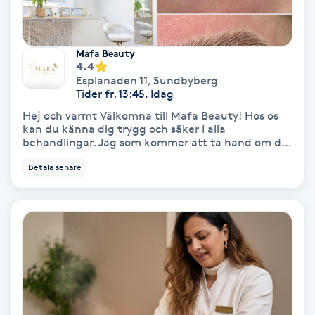
Osteopati
P
Mafa Beauty
4.4
Paraffinbehandling
Esplanaden 11
,
Sundbyberg
Tider fr. 13:45, Idag
Pedikyr
Hej och varmt Välkomna till Mafa Beauty! Hos os
kan du känna dig trygg och säker i alla
behandlingar. Jag som kommer att ta hand om dig
Pensionärklippning
heter Fahime och är utbildad och certifierad i varje
Betala senare
behandling jag utför. Jag sätter alltid kunden i
fokus och det är viktigt för mig att ni känner er
Permanent
trygga. Jag har varit inom branschen i 10 års tid
och brinner verkligen för skönhet. Ni kan enkelt
boka tid hos mig via bokadirekt eller ringa till mig.
Permanent hårborttagning
Besök gärna min instagram för före och efter
bilder och även unika erbjudande. Varmt
välkomna. -Fahime
Permanent ögonbrynsmakeup
Personal shopper