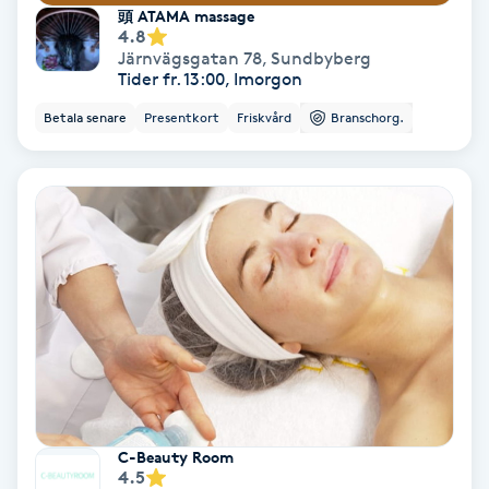
Regndroppsmassage
頭 ATAMA massage
4.8
Järnvägsgatan 78
,
Sundbyberg
Reiki
Tider fr. 13:00, Imorgon
Betala senare
Presentkort
Friskvård
Branschorg.
Reikihealing
Reiki massage
Restorative Yoga
Rosacea
Rosenmetoden
Ryggmassage
C-Beauty Room
S
4.5