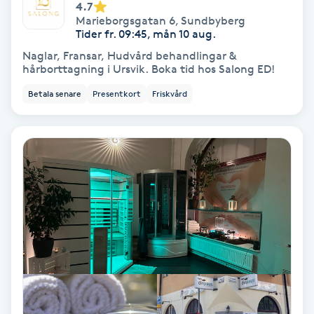
Lymfmassage
4.7
Marieborgsgatan 6
,
Sundbyberg
Tider fr. 09:45, mån 10 aug.
Läpptatuering
Naglar, Fransar, Hudvård behandlingar &
M
hårborttagning i Ursvik. Boka tid hos Salong ED!
Betala senare
Presentkort
Friskvård
Makeup
Manikyr & Pedikyr
Massage
Medial vägledning
Medicinsk massage
Meditation