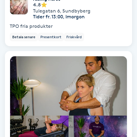
Extensions borttagning
4.8
Tulegatan 6
,
Sundbyberg
Tider fr. 13:00, Imorgon
Eyeliner-tatuering
TPO fria produkter
F
Betala senare
Presentkort
Friskvård
Face framing
Faceliftmassage
Fet hårbotten
Fettreducering
Fibromassage
Fillers