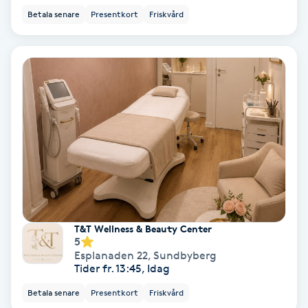
Betala senare
Presentkort
Friskvård
IPL
IPL hårborttagning
IR-massage
J
Japansk massage
K
K18
T&T Wellness & Beauty Center
5
Esplanaden 22
,
Sundbyberg
Katun fransar
Tider fr. 13:45, Idag
Betala senare
Presentkort
Friskvård
Kemisk peeling