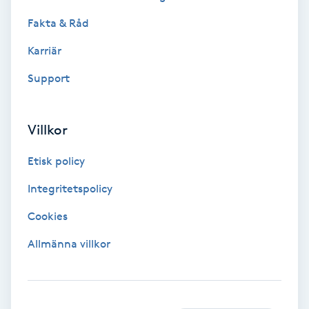
Fakta & Råd
Bottenfärg
Karriär
Brynformning
Support
Brynfärgning
Villkor
Brynplockning
Etisk policy
Bröllopsuppsättning
Integritetspolicy
C
Cookies
Celluliter
Allmänna villkor
Coachning