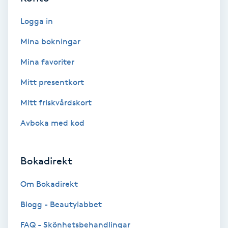
Ansiktsbehandling djuprengörande
Logga in
B
Mina bokningar
Babylights
Mina favoriter
Balayage
Mitt presentkort
Mitt friskvårdskort
Bambumassage
Avboka med kod
Barber
Bokadirekt
Barnklippning
Om Bokadirekt
BIAB
Blogg - Beautylabbet
Blowout
FAQ - Skönhetsbehandlingar