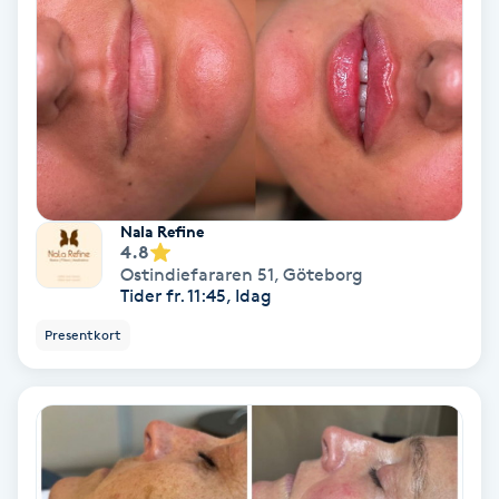
Bottenfärg
Brynformning
Brynfärgning
Nala Refine
Brynplockning
4.8
Ostindiefararen 51
,
Göteborg
Tider fr. 11:45, Idag
Bröllopsuppsättning
C
Presentkort
Celluliter
Coachning