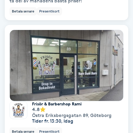
ta del av månadens bästa priser!
Betala senare
Presentkort
Gruppträning
Gua Sha-massage
H
Hatha Yoga
Headspa
Healing
Frisör & Barbershop Rami
Herrklippning
4.8
Östra Eriksbergsgatan 89
,
Göteborg
Tider fr. 13:30, Idag
HIFU
Betala senare
Presentkort