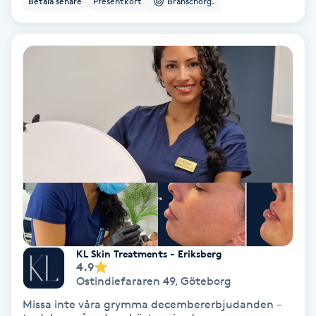
Betala senare
Presentkort
Branschorg.
Färgning
Föning
G
Gel naglar
Gelenaglar
Gellack
Gellack med förstärkning
KL Skin Treatments - Eriksberg
4.9
Gravidmassage
Ostindiefararen 49
,
Göteborg
Missa inte våra grymma decembererbjudanden –
Gravidyoga