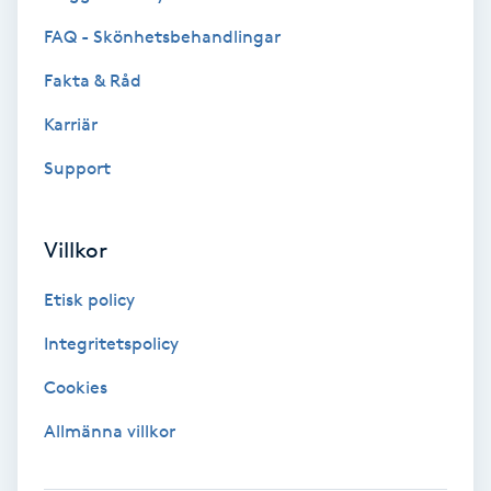
FAQ - Skönhetsbehandlingar
IPL
Fakta & Råd
IPL hårborttagning
Karriär
Support
IR-massage
J
Villkor
Japansk massage
K
Etisk policy
Integritetspolicy
K18
Cookies
Katun fransar
Allmänna villkor
Kemisk peeling