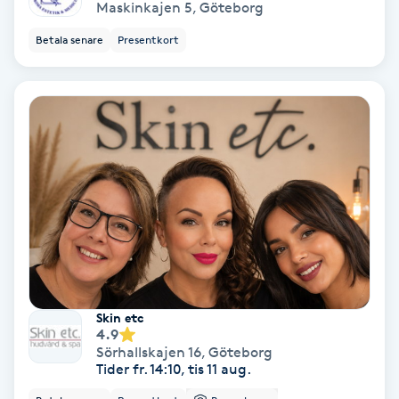
Maskinkajen 5
,
Göteborg
Fransförlängning Volym
Betala senare
Presentkort
Fransk manikyr
Fransrengöring
Frekvensterapi
Friskvård
Friskvårdsmassage
Skin etc
Frisör
4.9
Sörhallskajen 16
,
Göteborg
Tider fr. 14:10, tis 11 aug.
Funktionsanalys