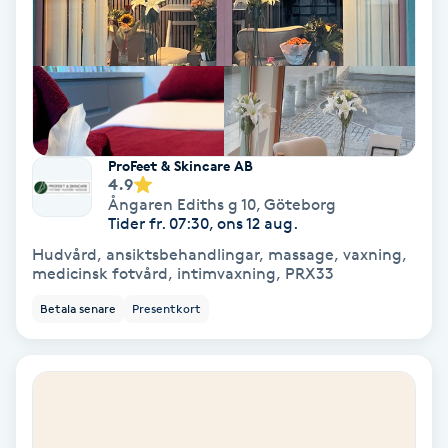
Extensions borttagning
Eyeliner-tatuering
F
Face framing
ProFeet & Skincare AB
4.9
Faceliftmassage
Ångaren Ediths g 10
,
Göteborg
Tider fr. 07:30, ons 12 aug.
Fet hårbotten
Hudvård, ansiktsbehandlingar, massage, vaxning,
medicinsk fotvård, intimvaxning, PRX33
Fettreducering
Betala senare
Presentkort
Fibromassage
Fillers