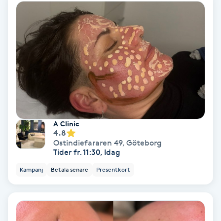
Ansiktsbehandling djuprengörande
B
Babylights
Balayage
Bambumassage
A Clinic
Barber
4.8
Ostindiefararen 49
,
Göteborg
Tider fr. 11:30, Idag
Barnklippning
Kampanj
Betala senare
Presentkort
BIAB
Blowout