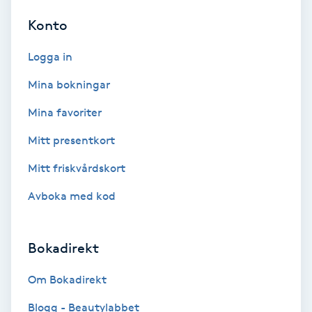
Hypnos
Konto
Hårborttagning
Logga in
Mina bokningar
Hårbottenbehandling
Mina favoriter
Hårförlängning
Mitt presentkort
Mitt friskvårdskort
Hårvård
Avboka med kod
Hälsa
Bokadirekt
Hälsprickor
I
Om Bokadirekt
Idrottsmassage
Blogg - Beautylabbet