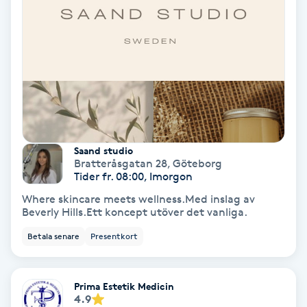
Fotmassage
Fotsvamp
Fotvård
Fransar
Saand studio
Bratteråsgatan 28
,
Göteborg
Fransborttagning
Tider fr. 08:00, Imorgon
Where skincare meets wellness.Med inslag av
Fransfärgning
Beverly Hills.Ett koncept utöver det vanliga.
Betala senare
Presentkort
Fransförlängning
Prima Estetik Medicin
Fransförlängning Megavolym
4.9