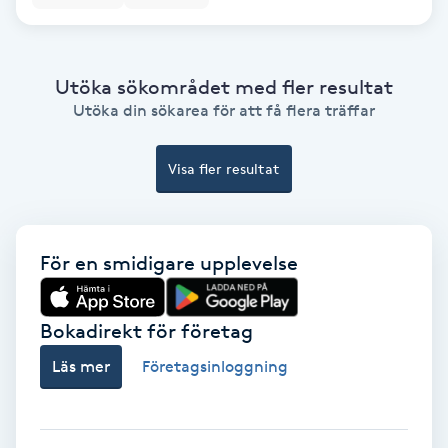
Hollywood Peel
Hot Stone Massage
Utöka sökområdet med fler resultat
Utöka din sökarea för att få flera träffar
Hot yoga
Visa fler resultat
Hudföryngring
Huduppstramning
För en smidigare upplevelse
Hudvård
Bokadirekt för företag
Hyaluronsyra
Läs mer
Företagsinloggning
Hyperhidros