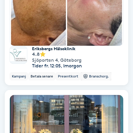
Color correction
Cryoterapi
D
Damklippning
Eriksbergs Hälsoklinik
4.8
Sjöporten 4
,
Göteborg
Dermapen
Tider fr. 12:05, Imorgon
Kampanj
Betala senare
Presentkort
Branschorg.
Diamantslipning
E
Enzympeeling
Extensions