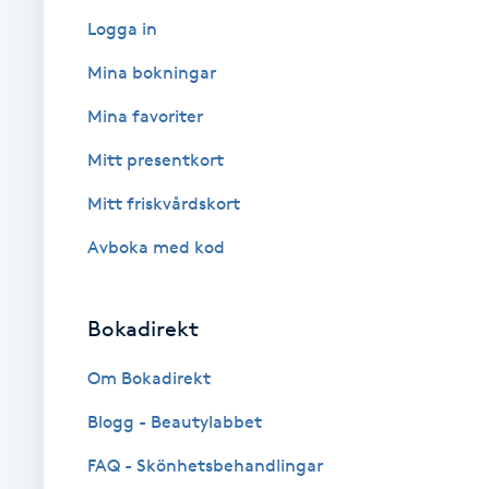
Logga in
Babylights
Mina bokningar
Balayage
Mina favoriter
Mitt presentkort
Bambumassage
Mitt friskvårdskort
Barber
Avboka med kod
Barnklippning
Bokadirekt
BIAB
Om Bokadirekt
Blowout
Blogg - Beautylabbet
FAQ - Skönhetsbehandlingar
Bottenfärg