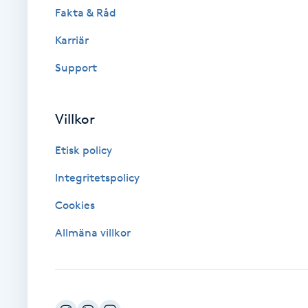
Fakta & Råd
Brynformning
Karriär
Support
Brynfärgning
Brynplockning
Villkor
Bröllopsuppsättning
Etisk policy
C
Integritetspolicy
Celluliter
Cookies
Allmäna villkor
Coachning
Color correction