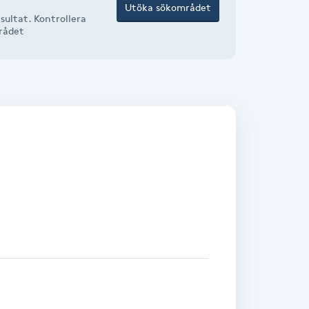
Utöka sökområdet
sultat. Kontrollera
mrådet