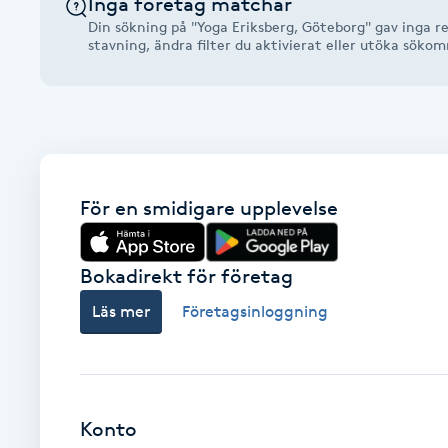
Inga företag matchar
Alternativmedicin
Din sökning på "Yoga Eriksberg, Göteborg" gav inga re
stavning, ändra filter du aktivierat eller utöka söko
Andningsmassage
Ansiktslyft utan kirurgi
Aromamassage
För en smidigare upplevelse
Ashtanga Yoga
Bokadirekt för företag
Ayurveda
Läs mer
Företagsinloggning
Ayurvedisk Massage
Ansiktsbehandling djuprengörande
Konto
B