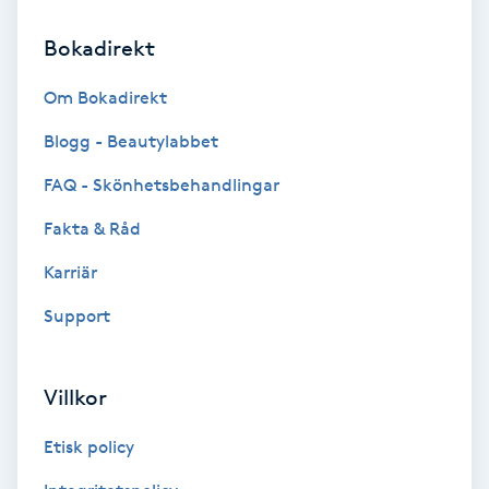
Bokadirekt
Bottenfärg
Om Bokadirekt
Brynformning
Blogg - Beautylabbet
Brynfärgning
FAQ - Skönhetsbehandlingar
Fakta & Råd
Brynplockning
Karriär
Bröllopsuppsättning
Support
C
Celluliter
Villkor
Coachning
Etisk policy