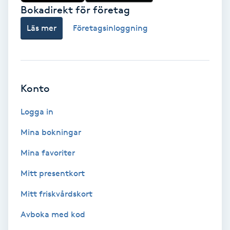
Bokadirekt för företag
Ansiktsbehandling djuprengörande
B
Läs mer
Företagsinloggning
Babylights
Balayage
Konto
Bambumassage
Logga in
Mina bokningar
Barber
Mina favoriter
Barnklippning
Mitt presentkort
Mitt friskvårdskort
BIAB
Avboka med kod
Blowout