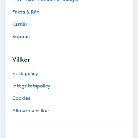
Extensions borttagning
Fakta & Råd
Eyeliner-tatuering
Karriär
F
Support
Face framing
Villkor
Faceliftmassage
Etisk policy
Fet hårbotten
Integritetspolicy
Fettreducering
Cookies
Allmänna villkor
Fibromassage
Fillers