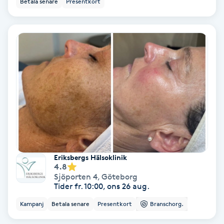
Betala senare
Presentkort
Ansiktsbehandling djuprengörande
B
Babylights
Balayage
Bambumassage
Barber
Eriksbergs Hälsoklinik
Barnklippning
4.8
Sjöporten 4
,
Göteborg
Tider fr. 10:00, ons 26 aug.
BIAB
Kampanj
Betala senare
Presentkort
Branschorg.
Blowout