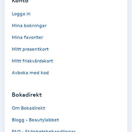
Konto
Color correction
Logga in
Cryoterapi
Mina bokningar
D
Mina favoriter
Damklippning
Mitt presentkort
Dermapen
Mitt friskvårdskort
Avboka med kod
Diamantslipning
E
Bokadirekt
Enzympeeling
Om Bokadirekt
Extensions
Blogg - Beautylabbet
FAQ - Skönhetsbehandlingar