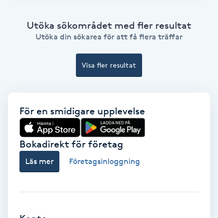
Bottenfärg
Utöka sökområdet med fler resultat
Utöka din sökarea för att få flera träffar
Brynformning
Visa fler resultat
Brynfärgning
Brynplockning
För en smidigare upplevelse
Bröllopsuppsättning
Bokadirekt för företag
C
Läs mer
Företagsinloggning
Celluliter
Coachning