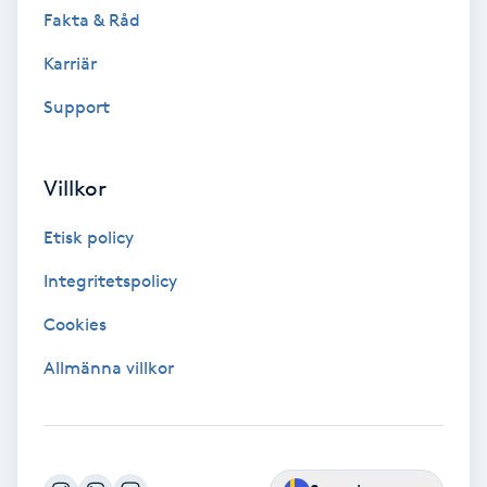
Color correction
Fakta & Råd
Karriär
Cryoterapi
Support
D
Damklippning
Villkor
Dermapen
Etisk policy
Integritetspolicy
Diamantslipning
E
Cookies
Allmänna villkor
Enzympeeling
Extensions