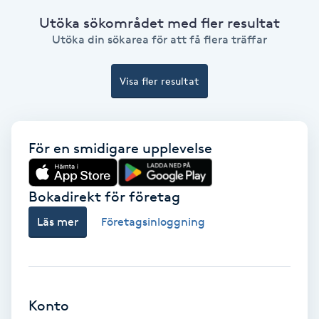
Ansiktsbehandling djuprengörande
Utöka sökområdet med fler resultat
B
Utöka din sökarea för att få flera träffar
Babylights
Visa fler resultat
Balayage
För en smidigare upplevelse
Bambumassage
Barber
Bokadirekt för företag
Läs mer
Företagsinloggning
Barnklippning
BIAB
Konto
Blowout