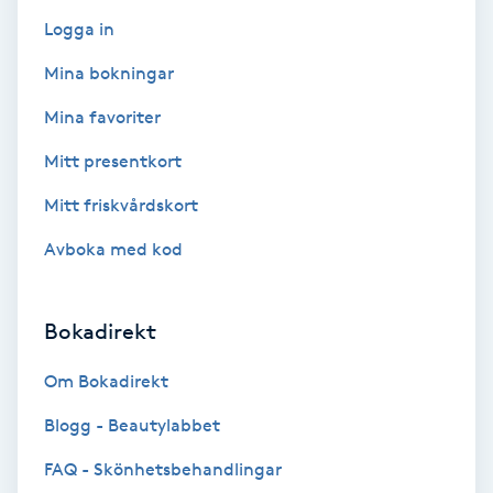
Logga in
Bottenfärg
Mina bokningar
Brynformning
Mina favoriter
Mitt presentkort
Brynfärgning
Mitt friskvårdskort
Brynplockning
Avboka med kod
Bröllopsuppsättning
Bokadirekt
C
Om Bokadirekt
Celluliter
Blogg - Beautylabbet
Coachning
FAQ - Skönhetsbehandlingar