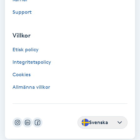
Color correction
Support
Cryoterapi
D
Villkor
Damklippning
Etisk policy
Integritetspolicy
Dermapen
Cookies
Diamantslipning
Allmänna villkor
E
Enzympeeling
Svenska
Extensions