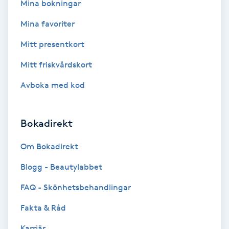
Mina bokningar
Bottenfärg
Mina favoriter
Mitt presentkort
Brynformning
Mitt friskvårdskort
Brynfärgning
Avboka med kod
Brynplockning
Bokadirekt
Bröllopsuppsättning
Om Bokadirekt
C
Blogg - Beautylabbet
Celluliter
FAQ - Skönhetsbehandlingar
Coachning
Fakta & Råd
Karriär