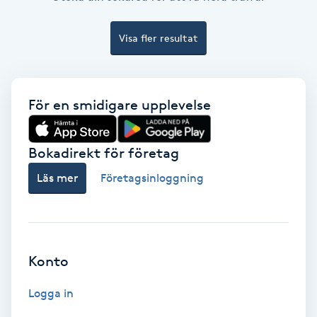
Ansiktsbehandling djuprengörande
B
Visa fler resultat
Babylights
För en smidigare upplevelse
Balayage
Bambumassage
Bokadirekt för företag
Läs mer
Företagsinloggning
Barber
Barnklippning
Konto
BIAB
Logga in
Blowout