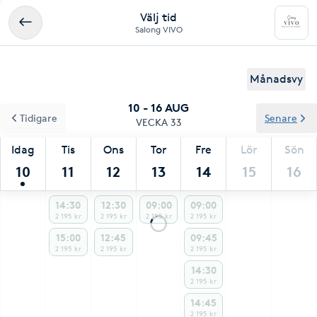
Välj tid
Salong VIVO
Månadsvy
10 - 16 AUG
Tidigare
Senare
VECKA 33
Idag
Tis
Ons
Tor
Fre
Lör
Sön
10
11
12
13
14
15
16
14:30
12:30
09:00
09:00
2 195 kr
2 195 kr
2 195 kr
2 195 kr
15:00
12:45
09:45
2 195 kr
2 195 kr
2 195 kr
14:30
2 195 kr
14:45
2 195 kr